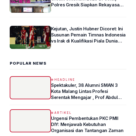
Polres Gresik Siapkan Rekayasa
Arus Lalin
Kejutan, Justin Hubner Dicoret: Ini
Susunan Pemain Timnas Indonesia
vs Irak di Kualifikasi Piala Dunia
2026 R4
POPULAR NEWS
HEADLINE
Spektakuler, 38 Alumni SMAN 3
Kota Malang Lintas Profesi
Serentak Mengajar , Prof Abdul
Syukur Ungkap Tips Lolos Fakultas
Kedokteran
ARTIKEL
Urgensi Pembentukan PKC PMII
DIY: Menjawab Kebutuhan
Organisasi dan Tantangan Zaman