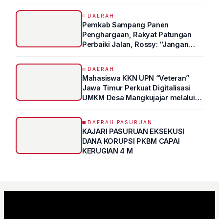
DAERAH
Pemkab Sampang Panen
Penghargaan, Rakyat Patungan
Perbaiki Jalan, Rossy: "Jangan
Sampai Prestasi Hanya Indah di
Atas Kertas"
DAERAH
Mahasiswa KKN UPN “Veteran”
Jawa Timur Perkuat Digitalisasi
UMKM Desa Mangkujajar melalui
Program UMKM GO DIGITAL
DAERAH PASURUAN
KAJARI PASURUAN EKSEKUSI
DANA KORUPSI PKBM CAPAI
KERUGIAN 4 M