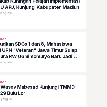
kab Kuningan Pelajari Implementasi
U APJ, Kunjungi Kabupaten Madiun
yang lalu
ERAH
udkan SDGs 1 dan 8, Mahasiswa
 UPN "Veteran" Jawa Timur Sulap
ura RW 06 Simomulyo Baru Jadi
ng Publik Bernilai Ekonomi
yang lalu
ERAH
 Wasev Mabesad Kunjungi TMMD
129 Bulu Lor
 yang lalu