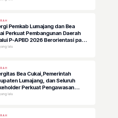
ERAH
ergi Pemkab Lumajang dan Bea
ai Perkuat Pembangunan Daerah
alui P-APBD 2026 Berorientasi pada
ejahteraan Masyarakat
 yang lalu
ERAH
ergitas Bea Cukai,Pemerintah
upaten Lumajang, dan Seluruh
keholder Perkuat Pengawasan
ang Kena Cukai Ilegal Melalui
 yang lalu
anfaatan DBHCHT Tahun Anggaran
26
ERAH