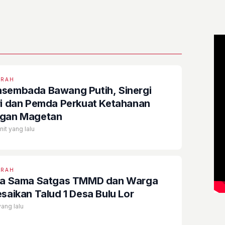
ERAH
sembada Bawang Putih, Sinergi
ri dan Pemda Perkuat Ketahanan
gan Magetan
it yang lalu
ERAH
ja Sama Satgas TMMD dan Warga
esaikan Talud 1 Desa Bulu Lor
yang lalu