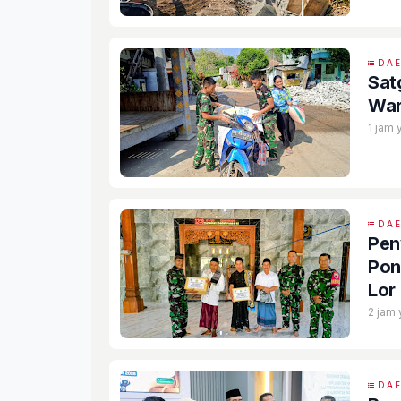
DA
Sat
War
1 jam 
DA
Pen
Pon
Lor
2 jam 
DA