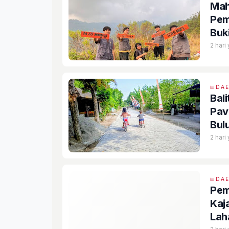
Mah
Pem
Buk
Pot
2 hari
DA
Bal
Pav
Bul
2 hari
DA
Pem
Kaj
Lah