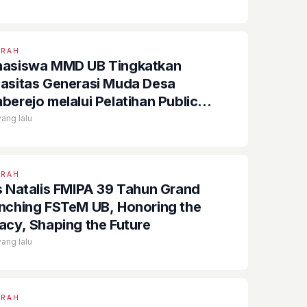
ERAH
asiswa MMD UB Tingkatkan
asitas Generasi Muda Desa
berejo melalui Pelatihan Public
aking dan Digitalisasi Potensi Desa
yang lalu
ERAH
s Natalis FMIPA 39 Tahun Grand
hing FSTeM UB, Honoring the
acy, Shaping the Future
yang lalu
ERAH