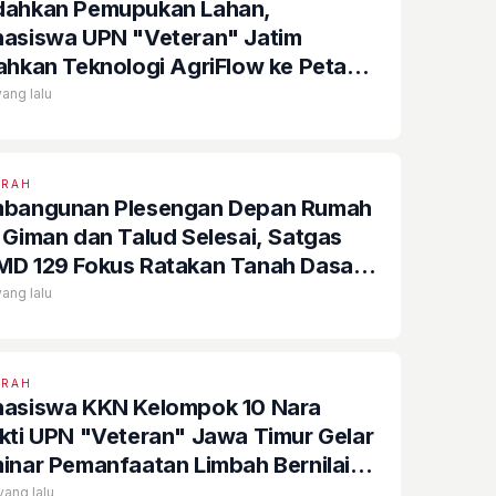
ahkan Pemupukan Lahan,
asiswa UPN "Veteran" Jatim
ahkan Teknologi AgriFlow ke Petani
a Ngoro, Jombang
yang lalu
ERAH
bangunan Plesengan Depan Rumah
 Giman dan Talud Selesai, Satgas
D 129 Fokus Ratakan Tanah Dasar
gai
yang lalu
ERAH
asiswa KKN Kelompok 10 Nara
kti UPN "Veteran" Jawa Timur Gelar
inar Pemanfaatan Limbah Bernilai
nomi di Desa Mojoduwur
 yang lalu