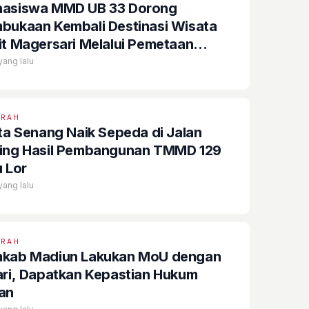
asiswa MMD UB 33 Dorong
bukaan Kembali Destinasi Wisata
it Magersari Melalui Pemetaan
ensi
 yang lalu
ERAH
ita Senang Naik Sepeda di Jalan
ing Hasil Pembangunan TMMD 129
u Lor
 yang lalu
ERAH
kab Madiun Lakukan MoU dengan
ari, Dapatkan Kepastian Hukum
an