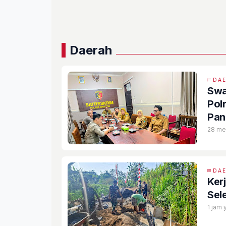
Daerah
DA
Swa
Pol
Pan
28 men
DA
Ker
Sel
1 jam 