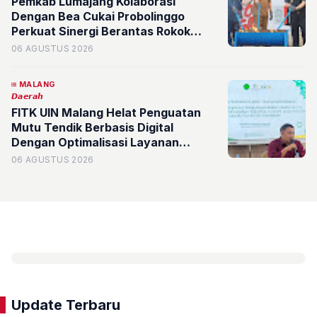
Pemkab Lumajang Kolaborasi
Dengan Bea Cukai Probolinggo
Perkuat Sinergi Berantas Rokok
Ilegal, DBHCHT Dimaksimalkan
06 AGUSTUS 2026
untuk Kesejahteraan Masyarakat
MALANG
𝘿𝙖𝙚𝙧𝙖𝙝
FITK UIN Malang Helat Penguatan
Mutu Tendik Berbasis Digital
Dengan Optimalisasi Layanan
Administrasi
06 AGUSTUS 2026
Update Terbaru