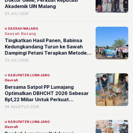
Doktor UMM, Perkuat Reputasi
Akademik UIN Malang
23 JULI 2026
DAERAH MALANG
𝙳𝚊𝚎𝚛𝚊𝚑
𝙼𝚊𝚕𝚊𝚗𝚐
Tingkatkan Hasil Panen, Babinsa
Kedungkandang Turun ke Sawah
Dampingi Petani Terapkan Metode
Modern PM-AAS
23 JULI 2026
KABUPATEN LUMAJANG
𝘿𝙖𝙚𝙧𝙖𝙝
Bersama Satpol PP Lumajang
Optimalkan DBHCHT 2026 Sebesar
Rp1,22 Miliar Untuk Perkuat
Penegakan Hukum dan Berantas
06 AGUSTUS 2026
Rokok Ilegal
KABUPATEN LUMAJANG
𝘿𝙖𝙚𝙧𝙖𝙝