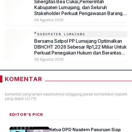
Sinergitas Bea Cukai,Pemerintah
Kabupaten Lumajang, dan Seluruh
Stakeholder Perkuat Pengawasan Barang
Kena Cukai Ilegal Melalui Pemanfaatan
06 Agustus 2026
DBHCHT Tahun Anggaran 2026
KABUPATEN LUMAJANG
Bersama Satpol PP Lumajang Optimalkan
DBHCHT 2026 Sebesar Rp1,22 Miliar Untuk
Perkuat Penegakan Hukum dan Berantas
Rokok Ilegal
06 Agustus 2026
KOMENTAR
komentar yang tampil sepenuhnya tanggung jawab komentator seperti
yang diatur UU ITE
EDITOR'S PICK
Ketua DPD Nasdem Pasuruan Siap