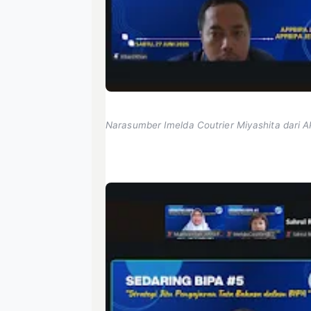
Narasumber Imelda Coutrier Miyashita dari 