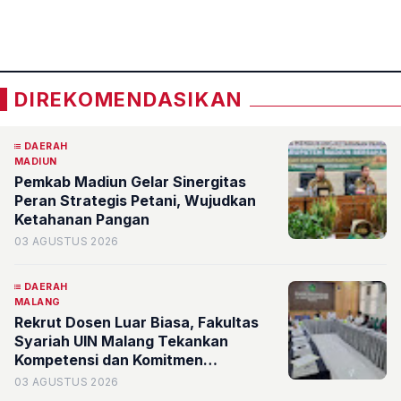
Sumber Putih Olah Data Akademik
«
»
DIREKOMENDASIKAN
DAERAH
MADIUN
Pemkab Madiun Gelar Sinergitas
Peran Strategis Petani, Wujudkan
Ketahanan Pangan
03 AGUSTUS 2026
DAERAH
MALANG
Rekrut Dosen Luar Biasa, Fakultas
Syariah UIN Malang Tekankan
Kompetensi dan Komitmen
Pengabdian
03 AGUSTUS 2026