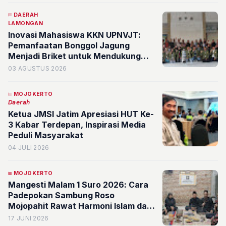
DAERAH
LAMONGAN
Inovasi Mahasiswa KKN UPNVJT:
Pemanfaatan Bonggol Jagung
Menjadi Briket untuk Mendukung
Optimasi Limbah Pertanian
03 AGUSTUS 2026
MOJOKERTO
𝘋𝘢𝘦𝘳𝘢𝘩
Ketua JMSI Jatim Apresiasi HUT Ke-
3 Kabar Terdepan, Inspirasi Media
Peduli Masyarakat
04 JULI 2026
MOJOKERTO
Mangesti Malam 1 Suro 2026: Cara
Padepokan Sambung Roso
Mojopahit Rawat Harmoni Islam dan
Budaya Jawa
17 JUNI 2026