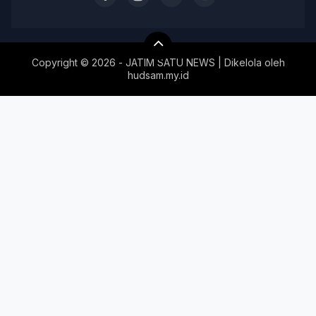
Copyright ©
2026 - JATIM SATU NEWS | Dikelola oleh
hudsam.my.id