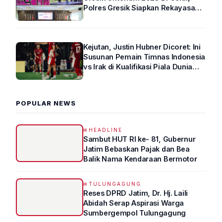
Polres Gresik Siapkan Rekayasa
Arus Lalin
Kejutan, Justin Hubner Dicoret: Ini
Susunan Pemain Timnas Indonesia
vs Irak di Kualifikasi Piala Dunia
2026 R4
POPULAR NEWS
HEADLINE
Sambut HUT RI ke- 81, Gubernur
Jatim Bebaskan Pajak dan Bea
Balik Nama Kendaraan Bermotor
TULUNGAGUNG
Reses DPRD Jatim, Dr. Hj. Laili
Abidah Serap Aspirasi Warga
Sumbergempol Tulungagung