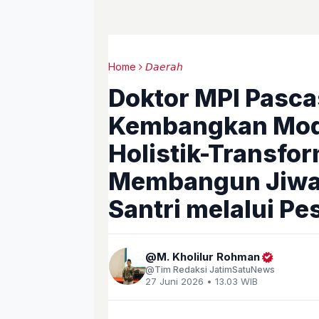
Home
𝘋𝘢𝘦𝘳𝘢𝘩
Doktor MPI Pasca
Kembangkan Mod
Holistik-Transfor
Membangun Jiwa 
Santri melalui Pe
M. Kholilur Rohman
Tim Redaksi JatimSatuNews
27 Juni 2026 • 13.03 WIB