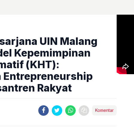
sarjana UIN Malang
el Kepemimpinan
matif (KHT):
Entrepreneurship
santren Rakyat
Komentar