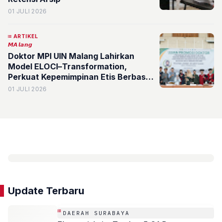
01 JULI 2026
ARTIKEL
𝙈𝘼𝙡𝙖𝙣𝙜
Doktor MPI UIN Malang Lahirkan
Model ELOCI–Transformation,
Perkuat Kepemimpinan Etis Berbasis
Nilai Islam di Perguruan Tinggi
01 JULI 2026
Update Terbaru
DAERAH SURABAYA