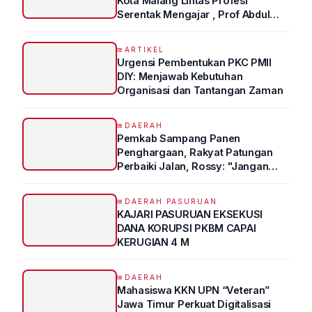
Kota Malang Lintas Profesi
Serentak Mengajar , Prof Abdul
Syukur Ungkap Tips Lolos Fakultas
Kedokteran
ARTIKEL
Urgensi Pembentukan PKC PMII
DIY: Menjawab Kebutuhan
Organisasi dan Tantangan Zaman
DAERAH
Pemkab Sampang Panen
Penghargaan, Rakyat Patungan
Perbaiki Jalan, Rossy: "Jangan
Sampai Prestasi Hanya Indah di
Atas Kertas"
DAERAH PASURUAN
KAJARI PASURUAN EKSEKUSI
DANA KORUPSI PKBM CAPAI
KERUGIAN 4 M
DAERAH
Mahasiswa KKN UPN “Veteran”
Jawa Timur Perkuat Digitalisasi