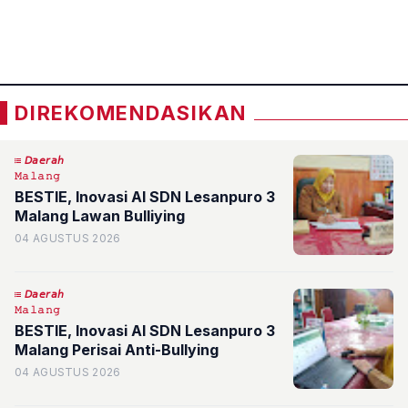
Pohon Asoka
«
»
DIREKOMENDASIKAN
𝘋𝘢𝘦𝘳𝘢𝘩
𝙼𝚊𝚕𝚊𝚗𝚐
BESTIE, Inovasi AI SDN Lesanpuro 3
Malang Lawan Bulliying
04 AGUSTUS 2026
𝘋𝘢𝘦𝘳𝘢𝘩
𝙼𝚊𝚕𝚊𝚗𝚐
BESTIE, Inovasi AI SDN Lesanpuro 3
Malang Perisai Anti-Bullying
04 AGUSTUS 2026