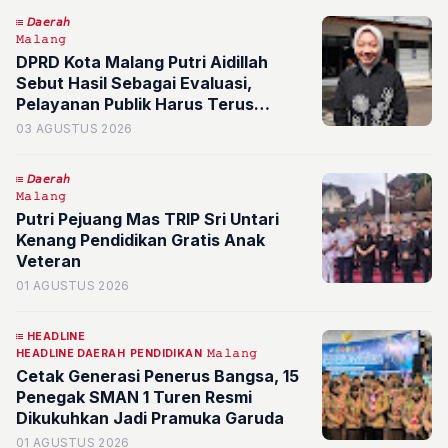
𝘋𝘢𝘦𝘳𝘢𝘩
𝙼𝚊𝚕𝚊𝚗𝚐
DPRD Kota Malang Putri Aidillah
Sebut Hasil Sebagai Evaluasi,
Pelayanan Publik Harus Terus
Ditingkatkan
03 AGUSTUS 2026
𝘋𝘢𝘦𝘳𝘢𝘩
𝙼𝚊𝚕𝚊𝚗𝚐
Putri Pejuang Mas TRIP Sri Untari
Kenang Pendidikan Gratis Anak
Veteran
01 AGUSTUS 2026
HEADLINE
HEADLINE DAERAH
PENDIDIKAN
𝙼𝚊𝚕𝚊𝚗𝚐
Cetak Generasi Penerus Bangsa, 15
Penegak SMAN 1 Turen Resmi
Dikukuhkan Jadi Pramuka Garuda
01 AGUSTUS 2026