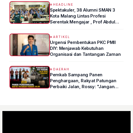
HEADLINE
Spektakuler, 38 Alumni SMAN 3
Kota Malang Lintas Profesi
Serentak Mengajar , Prof Abdul
Syukur Ungkap Tips Lolos Fakultas
Kedokteran
ARTIKEL
Urgensi Pembentukan PKC PMII
DIY: Menjawab Kebutuhan
Organisasi dan Tantangan Zaman
DAERAH
Pemkab Sampang Panen
Penghargaan, Rakyat Patungan
Perbaiki Jalan, Rossy: "Jangan
Sampai Prestasi Hanya Indah di
Atas Kertas"