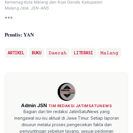
Kemenag Kota Malang dan Kopi Gendis Kabupaten
Malang./dok. JSN-ANS
***
Penulis: YAN
ARTIKEL
BUKU
𝙳𝚊𝚎𝚛𝚊𝚑
LITERASI
𝙼𝚊𝚕𝚊𝚗𝚐
Admin JSN
TIM REDAKSI JATIMSATUNEWS
Bagian dari tim redaksi JatimSatuNews yang
mengawal isu-isu aktual di Jawa Timur. Setiap laporan
disusun melalui proses pengecekan fakta dan
penyuntingan sebelum tayang, sesuai pedoman