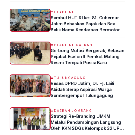
HEADLINE
Sambut HUT RI ke- 81, Gubernur
Jatim Bebaskan Pajak dan Bea
Balik Nama Kendaraan Bermotor
HEADLINE DAERAH
Gerbong Mutasi Bergerak, Belasan
Pejabat Eselon II Pemkot Malang
Resmi Tempati Posisi Baru
TULUNGAGUNG
Reses DPRD Jatim, Dr. Hj. Laili
Abidah Serap Aspirasi Warga
Sumbergempol Tulungagung
DAERAH JOMBANG
Strategi Re-Branding UMKM
Melalui Pendampingan Langsung
Oleh KKN SDGs Kelompok 32 UPN
“VETERAN” Jawa Timur