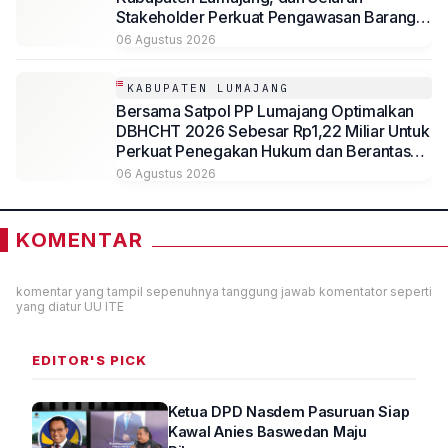
Stakeholder Perkuat Pengawasan Barang
Kena Cukai Ilegal Melalui Pemanfaatan
06 Agustus 2026
DBHCHT Tahun Anggaran 2026
KABUPATEN LUMAJANG
Bersama Satpol PP Lumajang Optimalkan
DBHCHT 2026 Sebesar Rp1,22 Miliar Untuk
Perkuat Penegakan Hukum dan Berantas
Rokok Ilegal
06 Agustus 2026
KOMENTAR
komentar yang tampil sepenuhnya tanggung jawab komentator seperti
yang diatur UU ITE
EDITOR'S PICK
Ketua DPD Nasdem Pasuruan Siap
Kawal Anies Baswedan Maju