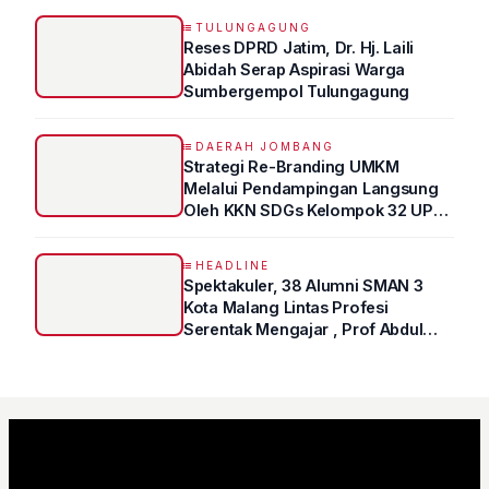
TULUNGAGUNG
Reses DPRD Jatim, Dr. Hj. Laili
Abidah Serap Aspirasi Warga
Sumbergempol Tulungagung
DAERAH JOMBANG
Strategi Re-Branding UMKM
Melalui Pendampingan Langsung
Oleh KKN SDGs Kelompok 32 UPN
“VETERAN” Jawa Timur
HEADLINE
Spektakuler, 38 Alumni SMAN 3
Kota Malang Lintas Profesi
Serentak Mengajar , Prof Abdul
Syukur Ungkap Tips Lolos Fakultas
Kedokteran