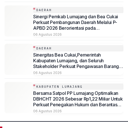
DAERAH
Sinergi Pemkab Lumajang dan Bea Cukai
Perkuat Pembangunan Daerah Melalui P-
APBD 2026 Berorientasi pada
Kesejahteraan Masyarakat
06 Agustus 2026
DAERAH
Sinergitas Bea Cukai,Pemerintah
Kabupaten Lumajang, dan Seluruh
Stakeholder Perkuat Pengawasan Barang
Kena Cukai Ilegal Melalui Pemanfaatan
06 Agustus 2026
DBHCHT Tahun Anggaran 2026
KABUPATEN LUMAJANG
Bersama Satpol PP Lumajang Optimalkan
DBHCHT 2026 Sebesar Rp1,22 Miliar Untuk
Perkuat Penegakan Hukum dan Berantas
Rokok Ilegal
06 Agustus 2026