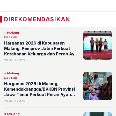
DIREKOMENDASIKAN
𝙈𝙖𝙡𝙖𝙣𝙜
𝙳𝚊𝚎𝚛𝚊𝚑
Harganas 2026 di Kabupaten
Malang, Pemprov Jatim Perkuat
Ketahanan Keluarga dan Peran Ayah
Cegah Fenomena Fatherless
29 JULI 2026
𝙈𝙖𝙡𝙖𝙣𝙜
𝙳𝚊𝚎𝚛𝚊𝚑
Harganas 2026 di Malang,
Kemendukbangga/BKKBN Provinsi
Jawa Timur Perkuat Peran Ayah
Gencarkan Program GENTING Cegah
29 JULI 2026
Stunting
𝙈𝘼𝙡𝙖𝙣𝙜