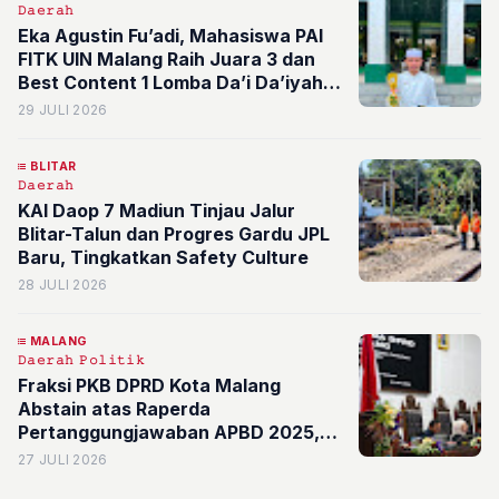
𝙳𝚊𝚎𝚛𝚊𝚑
Eka Agustin Fu’adi, Mahasiswa PAI
FITK UIN Malang Raih Juara 3 dan
Best Content 1 Lomba Da’i Da’iyah
Tingkat Nasional di UIN Sunan Kudus
29 JULI 2026
BLITAR
𝙳𝚊𝚎𝚛𝚊𝚑
KAI Daop 7 Madiun Tinjau Jalur
Blitar-Talun dan Progres Gardu JPL
Baru, Tingkatkan Safety Culture
28 JULI 2026
MALANG
𝙳𝚊𝚎𝚛𝚊𝚑
𝙿𝚘𝚕𝚒𝚝𝚒𝚔
Fraksi PKB DPRD Kota Malang
Abstain atas Raperda
Pertanggungjawaban APBD 2025,
22 Catatan Strategis untuk Pemkot
27 JULI 2026