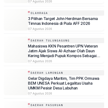
07 Agustus 2026
OLAHRAGA
3 Pilihan Target John Herdman Bersama
Timnas Indonesia di Piala AFF 2026
07 Agustus 2026
DAERAH TULUNGAGUNG
Mahasiswa KKN Pesantren UPN Veteran
Jatim Ajak Siswa Al-Azhaar Olah Daun
Kering Menjadi Pupuk Kompos Sebagai
Solusi Ramah Lingkungan
07 Agustus 2026
DAERAH LAMONGAN
Gelar Digdaya Maritim, Tim PPK Ormawa
BEM UNESA Perkuat Legalitas Usaha
UMKM Pesisir Desa Labuhan
07 Agustus 2026
DAERAH PASURUAN