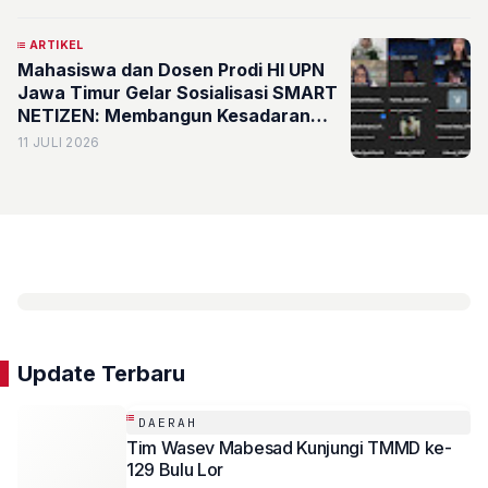
ARTIKEL
Mahasiswa dan Dosen Prodi HI UPN
Jawa Timur Gelar Sosialisasi SMART
NETIZEN: Membangun Kesadaran
Literasi Digital dan Etika dalam
11 JULI 2026
Pembentukan Opini Publik di Era
Media Sosial
Update Terbaru
DAERAH
Tim Wasev Mabesad Kunjungi TMMD ke-
129 Bulu Lor