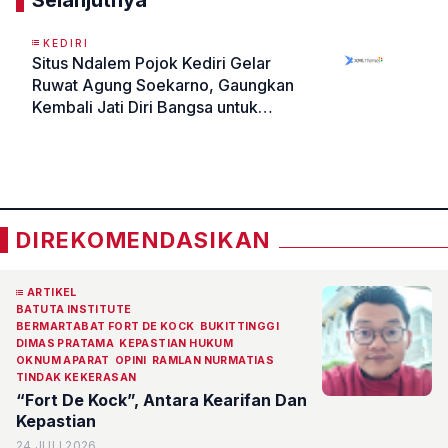
KEDIRI
Situs Ndalem Pojok Kediri Gelar
Ruwat Agung Soekarno, Gaungkan
Kembali Jati Diri Bangsa untuk
Wujudkan Asta Cita Presiden
«
»
Prabowo
DIREKOMENDASIKAN
ARTIKEL
BATUTA INSTITUTE
BERMARTABAT FORT DE KOCK
BUKITTINGGI
DIMAS PRATAMA
KEPASTIAN HUKUM
OKNUM APARAT
OPINI
RAMLAN NURMATIAS
TINDAK KEKERASAN
“Fort De Kock”, Antara Kearifan Dan
Kepastian
24 JULI 2026