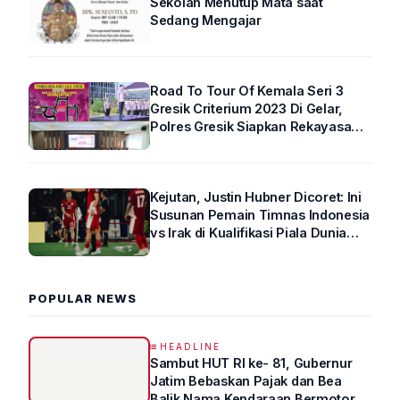
Sekolah Menutup Mata saat
Sedang Mengajar
Road To Tour Of Kemala Seri 3
Gresik Criterium 2023 Di Gelar,
Polres Gresik Siapkan Rekayasa
Arus Lalin
Kejutan, Justin Hubner Dicoret: Ini
Susunan Pemain Timnas Indonesia
vs Irak di Kualifikasi Piala Dunia
2026 R4
POPULAR NEWS
HEADLINE
Sambut HUT RI ke- 81, Gubernur
Jatim Bebaskan Pajak dan Bea
Balik Nama Kendaraan Bermotor