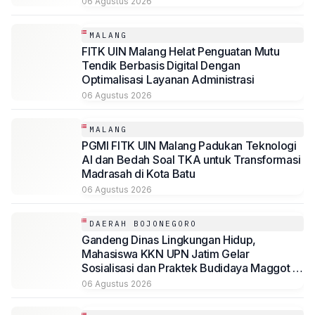
06 Agustus 2026
Minyak Jelantah
MALANG
FITK UIN Malang Helat Penguatan Mutu
Tendik Berbasis Digital Dengan
Optimalisasi Layanan Administrasi
06 Agustus 2026
MALANG
PGMI FITK UIN Malang Padukan Teknologi
AI dan Bedah Soal TKA untuk Transformasi
Madrasah di Kota Batu
06 Agustus 2026
DAERAH BOJONEGORO
Gandeng Dinas Lingkungan Hidup,
Mahasiswa KKN UPN Jatim Gelar
Sosialisasi dan Praktek Budidaya Maggot di
Baureno, Bojonegoro
06 Agustus 2026