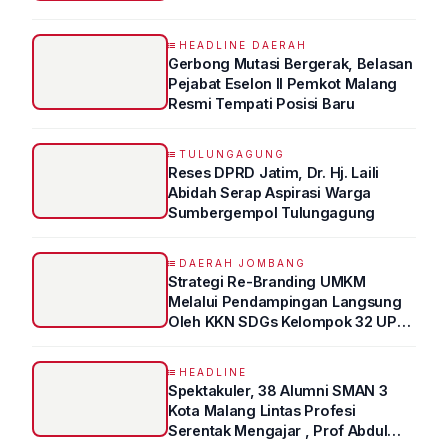
HEADLINE DAERAH
Gerbong Mutasi Bergerak, Belasan
Pejabat Eselon II Pemkot Malang
Resmi Tempati Posisi Baru
TULUNGAGUNG
Reses DPRD Jatim, Dr. Hj. Laili
Abidah Serap Aspirasi Warga
Sumbergempol Tulungagung
DAERAH JOMBANG
Strategi Re-Branding UMKM
Melalui Pendampingan Langsung
Oleh KKN SDGs Kelompok 32 UPN
“VETERAN” Jawa Timur
HEADLINE
Spektakuler, 38 Alumni SMAN 3
Kota Malang Lintas Profesi
Serentak Mengajar , Prof Abdul