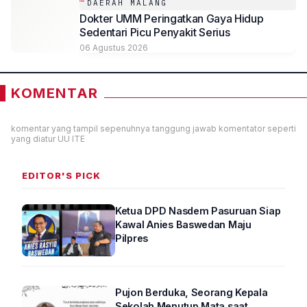
DAERAH MALANG
Dokter UMM Peringatkan Gaya Hidup
Sedentari Picu Penyakit Serius
06 Agustus 2026
KOMENTAR
komentar yang tampil sepenuhnya tanggung jawab komentator seperti
yang diatur UU ITE
EDITOR'S PICK
Ketua DPD Nasdem Pasuruan Siap
Kawal Anies Baswedan Maju
Pilpres
Pujon Berduka, Seorang Kepala
Sekolah Menutup Mata saat