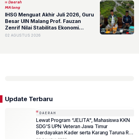
𝘋𝘢𝘦𝘳𝘢𝘩
𝙈𝘼𝙡𝙖𝙣𝙜
IHSG Menguat Akhir Juli 2026, Guru
Besar UIN Malang Prof. Fauzan
Zenrif Nilai Stabilitas Ekonomi
Indonesia Semakin Kokoh
02 AGUSTUS 2026
Update Terbaru
DAERAH
Lewat Program “JELITA", Mahasiswa KKN
SDG'S UPN Veteran Jawa Timur
Berdayakan Kader serta Karang Taruna RW
07 Kelurahan Banyu Urip Olah Limbah