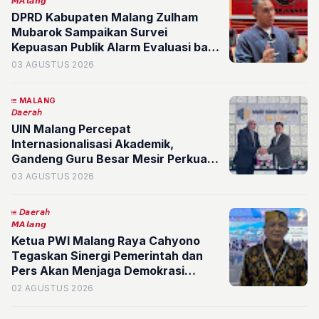
𝙈𝘼𝙡𝙖𝙣𝙜
DPRD Kabupaten Malang Zulham
Mubarok Sampaikan Survei
Kepuasan Publik Alarm Evaluasi bagi
Pemerintah
03 AGUSTUS 2026
MALANG
𝘋𝘢𝘦𝘳𝘢𝘩
UIN Malang Percepat
Internasionalisasi Akademik,
Gandeng Guru Besar Mesir Perkuat
Kajian Bahasa Arab
03 AGUSTUS 2026
𝘋𝘢𝘦𝘳𝘢𝘩
𝙈𝘼𝙡𝙖𝙣𝙜
Ketua PWI Malang Raya Cahyono
Tegaskan Sinergi Pemerintah dan
Pers Akan Menjaga Demokrasi
Bangsa
02 AGUSTUS 2026