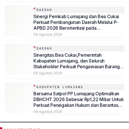
DAERAH
Sinergi Pemkab Lumajang dan Bea Cukai
Perkuat Pembangunan Daerah Melalui P-
APBD 2026 Berorientasi pada
Kesejahteraan Masyarakat
06 Agustus 2026
DAERAH
Sinergitas Bea Cukai,Pemerintah
Kabupaten Lumajang, dan Seluruh
Stakeholder Perkuat Pengawasan Barang
Kena Cukai Ilegal Melalui Pemanfaatan
06 Agustus 2026
DBHCHT Tahun Anggaran 2026
KABUPATEN LUMAJANG
Bersama Satpol PP Lumajang Optimalkan
DBHCHT 2026 Sebesar Rp1,22 Miliar Untuk
Perkuat Penegakan Hukum dan Berantas
Rokok Ilegal
06 Agustus 2026