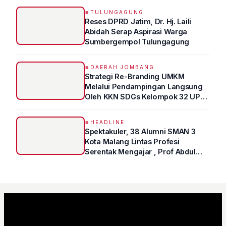
TULUNGAGUNG
Reses DPRD Jatim, Dr. Hj. Laili
Abidah Serap Aspirasi Warga
Sumbergempol Tulungagung
DAERAH JOMBANG
Strategi Re-Branding UMKM
Melalui Pendampingan Langsung
Oleh KKN SDGs Kelompok 32 UPN
“VETERAN” Jawa Timur
HEADLINE
Spektakuler, 38 Alumni SMAN 3
Kota Malang Lintas Profesi
Serentak Mengajar , Prof Abdul
Syukur Ungkap Tips Lolos Fakultas
Kedokteran