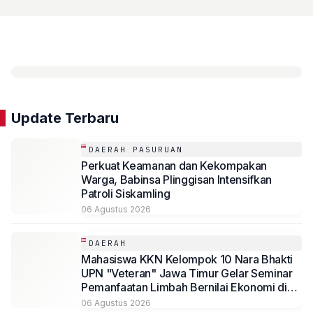
Update Terbaru
DAERAH PASURUAN
Perkuat Keamanan dan Kekompakan
Warga, Babinsa Plinggisan Intensifkan
Patroli Siskamling
06 Agustus 2026
DAERAH
Mahasiswa KKN Kelompok 10 Nara Bhakti
UPN "Veteran" Jawa Timur Gelar Seminar
Pemanfaatan Limbah Bernilai Ekonomi di
Desa Mojoduwur
06 Agustus 2026