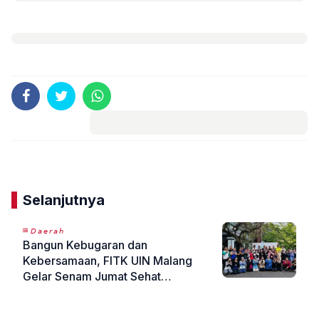
Komentar
Selanjutnya
𝘋𝘢𝘦𝘳𝘢𝘩
Bangun Kebugaran dan
Kebersamaan, FITK UIN Malang
Gelar Senam Jumat Sehat
“OlahRAGA dan RASA”
«
»