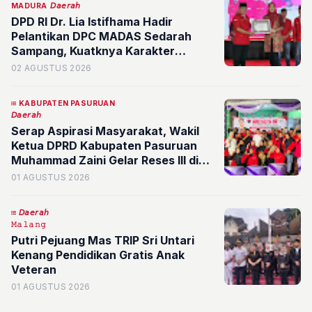
MADURA
𝘋𝘢𝘦𝘳𝘢𝘩
DPD RI Dr. Lia Istifhama Hadir
Pelantikan DPC MADAS Sedarah
Sampang, Kuatknya Karakter
Madura Jaga Keutuhan Bangsa
02 AGUSTUS 2026
KABUPATEN PASURUAN
𝘋𝘢𝘦𝘳𝘢𝘩
Serap Aspirasi Masyarakat, Wakil
Ketua DPRD Kabupaten Pasuruan
Muhammad Zaini Gelar Reses III di
Desa Ngabar Kecamatan Kraton
01 AGUSTUS 2026
𝘋𝘢𝘦𝘳𝘢𝘩
𝙼𝚊𝚕𝚊𝚗𝚐
Putri Pejuang Mas TRIP Sri Untari
Kenang Pendidikan Gratis Anak
Veteran
01 AGUSTUS 2026