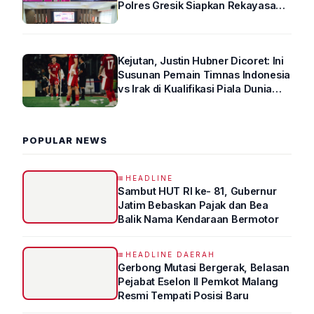
Polres Gresik Siapkan Rekayasa
Arus Lalin
Kejutan, Justin Hubner Dicoret: Ini
Susunan Pemain Timnas Indonesia
vs Irak di Kualifikasi Piala Dunia
2026 R4
POPULAR NEWS
HEADLINE
Sambut HUT RI ke- 81, Gubernur
Jatim Bebaskan Pajak dan Bea
Balik Nama Kendaraan Bermotor
HEADLINE DAERAH
Gerbong Mutasi Bergerak, Belasan
Pejabat Eselon II Pemkot Malang
Resmi Tempati Posisi Baru