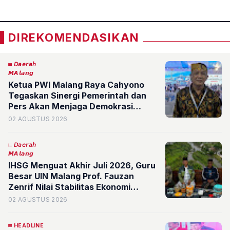
DIREKOMENDASIKAN
𝘋𝘢𝘦𝘳𝘢𝘩
𝙈𝘼𝙡𝙖𝙣𝙜
Ketua PWI Malang Raya Cahyono
Tegaskan Sinergi Pemerintah dan
Pers Akan Menjaga Demokrasi
Bangsa
02 AGUSTUS 2026
𝘋𝘢𝘦𝘳𝘢𝘩
𝙈𝘼𝙡𝙖𝙣𝙜
IHSG Menguat Akhir Juli 2026, Guru
Besar UIN Malang Prof. Fauzan
Zenrif Nilai Stabilitas Ekonomi
Indonesia Semakin Kokoh
02 AGUSTUS 2026
HEADLINE