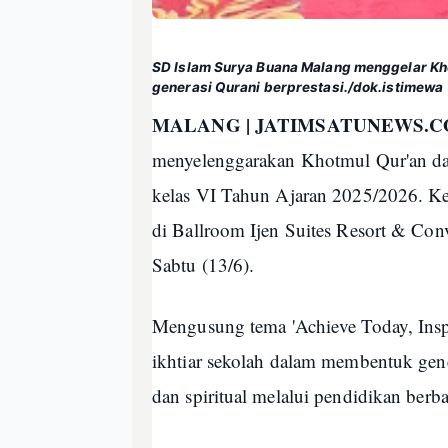
SD Islam Surya Buana Malang menggelar Kho
generasi Qurani berprestasi./dok.istimewa
MALANG | JATIMSATUNEWS.C
menyelenggarakan Khotmul Qur'an dan
kelas VI Tahun Ajaran 2025/2026. Keg
di Ballroom Ijen Suites Resort & Con
Sabtu (13/6).
Mengusung tema 'Achieve Today, Insp
ikhtiar sekolah dalam membentuk gener
dan spiritual melalui pendidikan berbas