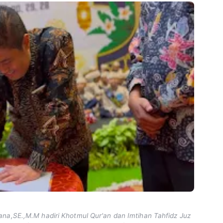
na,SE.,M.M hadiri Khotmul Qur'an dan Imtihan Tahfidz Juz