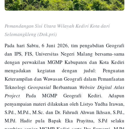
Pemandangan Sisi Utara Wilayah Kediri Kota dari
Selomangkleng (Dok.pri)
Pada hari Sabtu, 6 Juni 2026, tim pengabdian Geografi
dan IPS, FIS, Universitas Negeri Malang bersama-sama
dengan perwakilan MGMP Kabupaten dan Kota Kediri
mengadakan kegiatan dengan judul: Penguatan
Keterampilan dan Wawasan Geografi dalam Pemanfaatan
Teknologi
Geospasial
Berbantuan
Website Digital Atlas
Project
Pada MGMP Geografi Kediri. Adapun
penyampaian materi dilakukan oleh Listyo Yudha Irawan,
S.Pd., M.Pd., M.Sc. dan Dr. Fahrudi Ahwan Ikhsan, S.Pd.,
M.Pd. Hadir pula Bapak Eka Prayitna, S.Pd selaku
pembina senior MGMP Kediri serta Ibu Sumarni, M.Pd