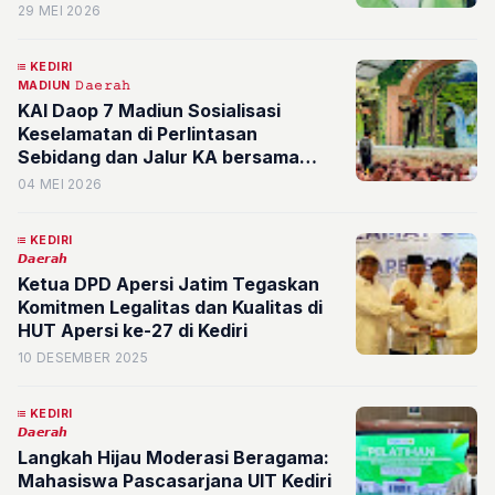
Meningkat dan Capai Target
29 MEI 2026
Swasembada Nasional
KEDIRI
MADIUN
𝙳𝚊𝚎𝚛𝚊𝚑
KAI Daop 7 Madiun Sosialisasi
Keselamatan di Perlintasan
Sebidang dan Jalur KA bersama
Ratusan Pelajar di Kediri
04 MEI 2026
KEDIRI
𝘿𝙖𝙚𝙧𝙖𝙝
Ketua DPD Apersi Jatim Tegaskan
Komitmen Legalitas dan Kualitas di
HUT Apersi ke-27 di Kediri
10 DESEMBER 2025
KEDIRI
𝘿𝙖𝙚𝙧𝙖𝙝
Langkah Hijau Moderasi Beragama:
Mahasiswa Pascasarjana UIT Kediri