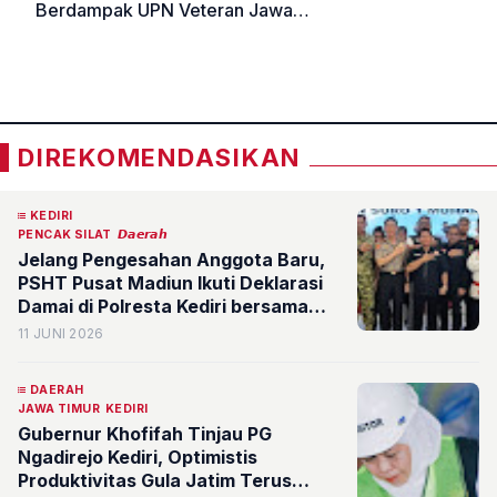
Berdampak UPN Veteran Jawa
Timur Rancang Kemasan Produk
«
»
Biji Durian untuk UMKM
Galengdowo
DIREKOMENDASIKAN
KEDIRI
PENCAK SILAT
𝘿𝙖𝙚𝙧𝙖𝙝
Jelang Pengesahan Anggota Baru,
PSHT Pusat Madiun Ikuti Deklarasi
Damai di Polresta Kediri bersama
Perguruan Silat se-Kediri Raya
11 JUNI 2026
DAERAH
JAWA TIMUR
KEDIRI
Gubernur Khofifah Tinjau PG
Ngadirejo Kediri, Optimistis
Produktivitas Gula Jatim Terus