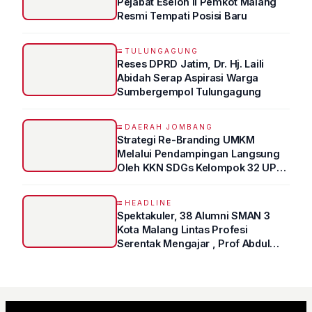
Pejabat Eselon II Pemkot Malang
Resmi Tempati Posisi Baru
TULUNGAGUNG
Reses DPRD Jatim, Dr. Hj. Laili
Abidah Serap Aspirasi Warga
Sumbergempol Tulungagung
DAERAH JOMBANG
Strategi Re-Branding UMKM
Melalui Pendampingan Langsung
Oleh KKN SDGs Kelompok 32 UPN
“VETERAN” Jawa Timur
HEADLINE
Spektakuler, 38 Alumni SMAN 3
Kota Malang Lintas Profesi
Serentak Mengajar , Prof Abdul
Syukur Ungkap Tips Lolos Fakultas
Kedokteran