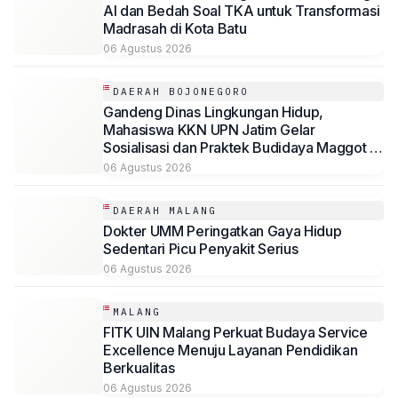
AI dan Bedah Soal TKA untuk Transformasi
Madrasah di Kota Batu
06 Agustus 2026
DAERAH BOJONEGORO
Gandeng Dinas Lingkungan Hidup,
Mahasiswa KKN UPN Jatim Gelar
Sosialisasi dan Praktek Budidaya Maggot di
Baureno, Bojonegoro
06 Agustus 2026
DAERAH MALANG
Dokter UMM Peringatkan Gaya Hidup
Sedentari Picu Penyakit Serius
06 Agustus 2026
MALANG
FITK UIN Malang Perkuat Budaya Service
Excellence Menuju Layanan Pendidikan
Berkualitas
06 Agustus 2026