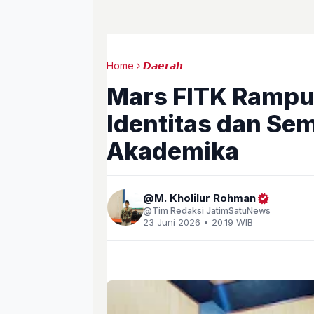
Home
𝘿𝙖𝙚𝙧𝙖𝙝
Mars FITK Rampu
Identitas dan Sem
Akademika
M. Kholilur Rohman
Tim Redaksi JatimSatuNews
23 Juni 2026 • 20.19 WIB