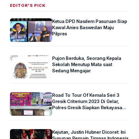
EDITOR'S PICK
Ketua DPD Nasdem Pasuruan Siap
Kawal Anies Baswedan Maju
Pilpres
Pujon Berduka, Seorang Kepala
Sekolah Menutup Mata saat
Sedang Mengajar
Road To Tour Of Kemala Seri 3
Gresik Criterium 2023 Di Gelar,
Polres Gresik Siapkan Rekayasa
Arus Lalin
Kejutan, Justin Hubner Dicoret: Ini
Susunan Pemain Timnas Indonesia