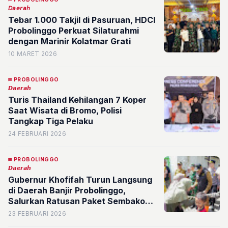
𝘋𝘢𝘦𝘳𝘢𝘩
Tebar 1.000 Takjil di Pasuruan, HDCI
Probolinggo Perkuat Silaturahmi
dengan Marinir Kolatmar Grati
10 MARET 2026
PROBOLINGGO
𝘿𝙖𝙚𝙧𝙖𝙝
Turis Thailand Kehilangan 7 Koper
Saat Wisata di Bromo, Polisi
Tangkap Tiga Pelaku
24 FEBRUARI 2026
PROBOLINGGO
𝘿𝙖𝙚𝙧𝙖𝙝
Gubernur Khofifah Turun Langsung
di Daerah Banjir Probolinggo,
Salurkan Ratusan Paket Sembako
dan Logistik
23 FEBRUARI 2026