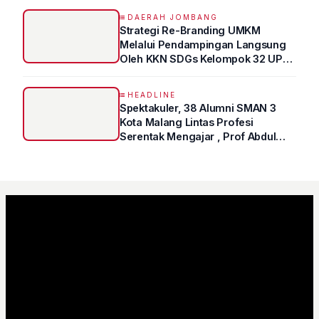
DAERAH JOMBANG
Strategi Re-Branding UMKM
Melalui Pendampingan Langsung
Oleh KKN SDGs Kelompok 32 UPN
“VETERAN” Jawa Timur
HEADLINE
Spektakuler, 38 Alumni SMAN 3
Kota Malang Lintas Profesi
Serentak Mengajar , Prof Abdul
Syukur Ungkap Tips Lolos Fakultas
Kedokteran