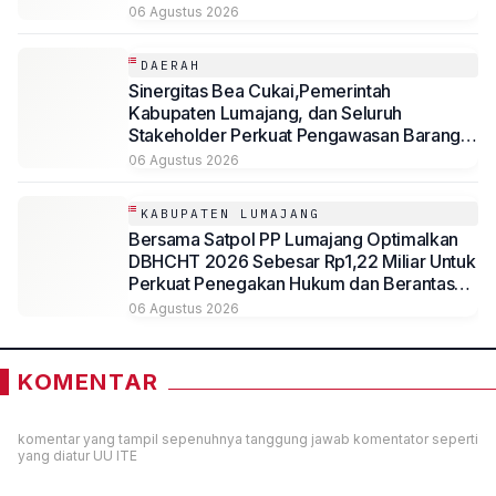
Kesejahteraan Masyarakat
06 Agustus 2026
DAERAH
Sinergitas Bea Cukai,Pemerintah
Kabupaten Lumajang, dan Seluruh
Stakeholder Perkuat Pengawasan Barang
Kena Cukai Ilegal Melalui Pemanfaatan
06 Agustus 2026
DBHCHT Tahun Anggaran 2026
KABUPATEN LUMAJANG
Bersama Satpol PP Lumajang Optimalkan
DBHCHT 2026 Sebesar Rp1,22 Miliar Untuk
Perkuat Penegakan Hukum dan Berantas
Rokok Ilegal
06 Agustus 2026
KOMENTAR
komentar yang tampil sepenuhnya tanggung jawab komentator seperti
yang diatur UU ITE