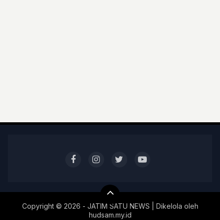
Copyright ©
2026 - JATIM SATU NEWS | Dikelola oleh
hudsam.my.id