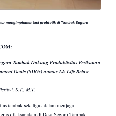
mur mengimplementasi probiotik di Tambak Segoro
COM:
Segoro Tambak Dukung Produktivitas Perikanan
opment Goals (SDGs) nomor 14: Life Below
ertiwi, S.T., M.T.
tas tambak sekaligus dalam menjaga
 terus dilaksanakan di Desa Segoro Tambak,