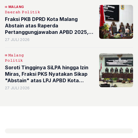
MALANG
𝙳𝚊𝚎𝚛𝚊𝚑
𝙿𝚘𝚕𝚒𝚝𝚒𝚔
Fraksi PKB DPRD Kota Malang
Abstain atas Raperda
Pertanggungjawaban APBD 2025,
22 Catatan Strategis untuk Pemkot
27 JULI 2026
𝙼𝚊𝚕𝚊𝚗𝚐
𝙿𝚘𝚕𝚒𝚝𝚒𝚔
Soroti Tingginya SiLPA hingga Izin
Miras, Fraksi PKS Nyatakan Sikap
"Abstain" atas LPJ APBD Kota
Malang 2025
27 JULI 2026