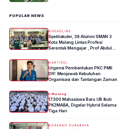
2026 R4
POPULAR NEWS
HEADLINE
Spektakuler, 38 Alumni SMAN 3
Kota Malang Lintas Profesi
Serentak Mengajar , Prof Abdul
Syukur Ungkap Tips Lolos Fakultas
Kedokteran
ARTIKEL
Urgensi Pembentukan PKC PMII
DIY: Menjawab Kebutuhan
Organisasi dan Tantangan Zaman
𝙈𝙖𝙡𝙖𝙣𝙜
17.300 Mahasiswa Baru UB Ikuti
PK2MABA, Digelar Hybrid Selama
Tiga Hari
DAERAH SURABAYA