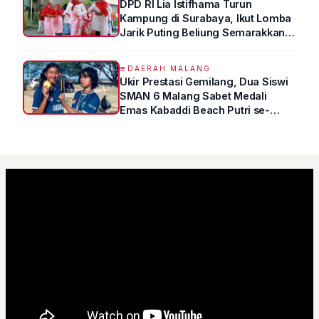
DPD RI Lia Istifhama Turun
Kampung di Surabaya, Ikut Lomba
Jarik Puting Beliung Semarakkan
HUT RI ke-81
DAERAH MALANG
Ukir Prestasi Gemilang, Dua Siswi
SMAN 6 Malang Sabet Medali
Emas Kabaddi Beach Putri se-
Jatim