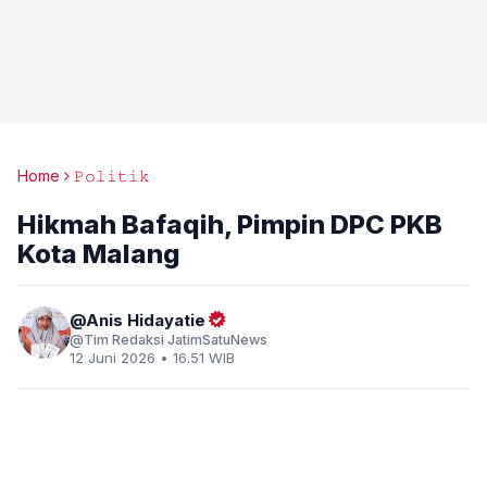
Home
𝙿𝚘𝚕𝚒𝚝𝚒𝚔
Hikmah Bafaqih, Pimpin DPC PKB
Kota Malang
Anis Hidayatie
Tim Redaksi JatimSatuNews
12 Juni 2026 • 16.51 WIB