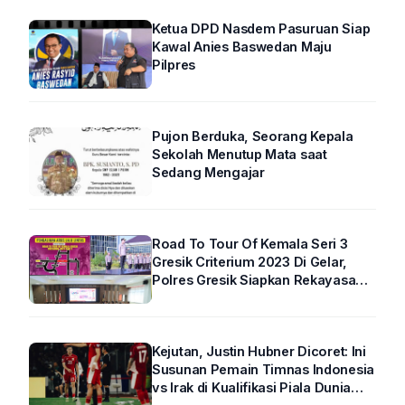
Ketua DPD Nasdem Pasuruan Siap
Kawal Anies Baswedan Maju
Pilpres
Pujon Berduka, Seorang Kepala
Sekolah Menutup Mata saat
Sedang Mengajar
Road To Tour Of Kemala Seri 3
Gresik Criterium 2023 Di Gelar,
Polres Gresik Siapkan Rekayasa
Arus Lalin
Kejutan, Justin Hubner Dicoret: Ini
Susunan Pemain Timnas Indonesia
vs Irak di Kualifikasi Piala Dunia