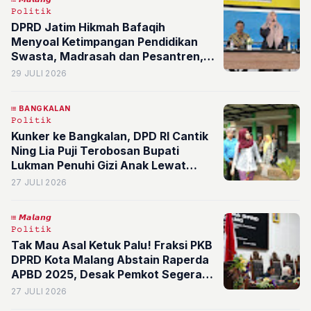
𝙿𝚘𝚕𝚒𝚝𝚒𝚔
DPRD Jatim Hikmah Bafaqih
Menyoal Ketimpangan Pendidikan
Swasta, Madrasah dan Pesantren,
PKB Kawal Sisdiknas
29 JULI 2026
BANGKALAN
𝙿𝚘𝚕𝚒𝚝𝚒𝚔
Kunker ke Bangkalan, DPD RI Cantik
Ning Lia Puji Terobosan Bupati
Lukman Penuhi Gizi Anak Lewat
Sektor Pangan
27 JULI 2026
𝙈𝙖𝙡𝙖𝙣𝙜
𝙿𝚘𝚕𝚒𝚝𝚒𝚔
Tak Mau Asal Ketuk Palu! Fraksi PKB
DPRD Kota Malang Abstain Raperda
APBD 2025, Desak Pemkot Segera
Berbenah
27 JULI 2026