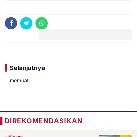
Komentar
Selanjutnya
memuat...
«
»
DIREKOMENDASIKAN
𝙈𝙖𝙡𝙖𝙣𝙜