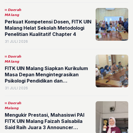
𝘿𝙖𝙚𝙧𝙖𝙝
𝙈𝘼𝙡𝙖𝙣𝙜
Perkuat Kompetensi Dosen, FITK UIN
Malang Helat Sekolah Metodologi
Penelitian Kualitatif Chapter 4
31 JULI 2026
𝘿𝙖𝙚𝙧𝙖𝙝
𝙈𝘼𝙡𝙖𝙣𝙜
FITK UIN Malang Siapkan Kurikulum
Masa Depan Mengintegrasikan
Psikologi Pendidikan dan
Kecerdasan Buatan untuk Mencetak
31 JULI 2026
Pendidik Unggul
𝘿𝙖𝙚𝙧𝙖𝙝
𝙈𝙖𝙡𝙖𝙣𝙜
Mengukir Prestasi, Mahasiswi PAI
FITK UIN Malang Faizah Salsabila
Said Raih Juara 3 Announcer