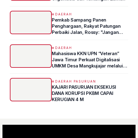
DAERAH
Pemkab Sampang Panen
Penghargaan, Rakyat Patungan
Perbaiki Jalan, Rossy: "Jangan
Sampai Prestasi Hanya Indah di
Atas Kertas"
DAERAH
Mahasiswa KKN UPN “Veteran”
Jawa Timur Perkuat Digitalisasi
UMKM Desa Mangkujajar melalui
Program UMKM GO DIGITAL
DAERAH PASURUAN
KAJARI PASURUAN EKSEKUSI
DANA KORUPSI PKBM CAPAI
KERUGIAN 4 M