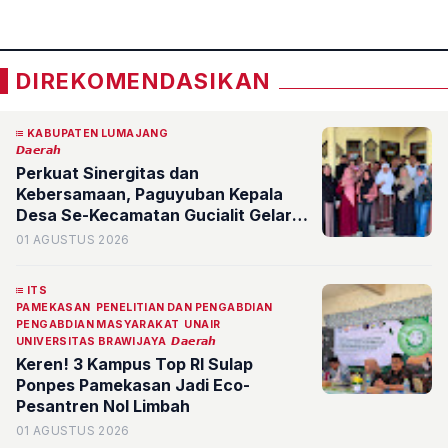
DIREKOMENDASIKAN
KABUPATEN LUMAJANG
𝘿𝙖𝙚𝙧𝙖𝙝
Perkuat Sinergitas dan
Kebersamaan, Paguyuban Kepala
Desa Se-Kecamatan Gucialit Gelar
Silaturahmi Rutin di Desa Sombo
01 AGUSTUS 2026
ITS
PAMEKASAN
PENELITIAN DAN PENGABDIAN
PENGABDIAN MASYARAKAT
UNAIR
UNIVERSITAS BRAWIJAYA
𝘿𝙖𝙚𝙧𝙖𝙝
Keren! 3 Kampus Top RI Sulap
Ponpes Pamekasan Jadi Eco-
Pesantren Nol Limbah
01 AGUSTUS 2026