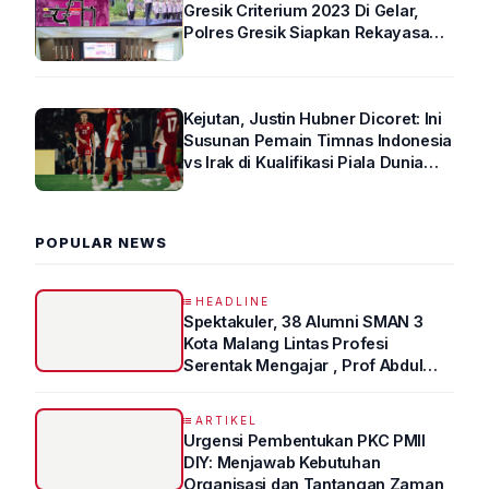
Gresik Criterium 2023 Di Gelar,
Polres Gresik Siapkan Rekayasa
Arus Lalin
Kejutan, Justin Hubner Dicoret: Ini
Susunan Pemain Timnas Indonesia
vs Irak di Kualifikasi Piala Dunia
2026 R4
POPULAR NEWS
HEADLINE
Spektakuler, 38 Alumni SMAN 3
Kota Malang Lintas Profesi
Serentak Mengajar , Prof Abdul
Syukur Ungkap Tips Lolos Fakultas
Kedokteran
ARTIKEL
Urgensi Pembentukan PKC PMII
DIY: Menjawab Kebutuhan
Organisasi dan Tantangan Zaman