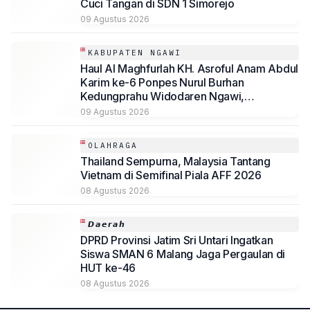
Cuci Tangan di SDN 1 Simorejo
09 Agustus 2026
KABUPATEN NGAWI
Haul Al Maghfurlah KH. Asroful Anam Abdul
Karim ke-6 Ponpes Nurul Burhan
Kedungprahu Widodaren Ngawi,
Kesempatan Lelang Wakaf Masih Berlanjut
09 Agustus 2026
OLAHRAGA
Thailand Sempurna, Malaysia Tantang
Vietnam di Semifinal Piala AFF 2026
08 Agustus 2026
𝘿𝙖𝙚𝙧𝙖𝙝
DPRD Provinsi Jatim Sri Untari Ingatkan
Siswa SMAN 6 Malang Jaga Pergaulan di
HUT ke-46
08 Agustus 2026