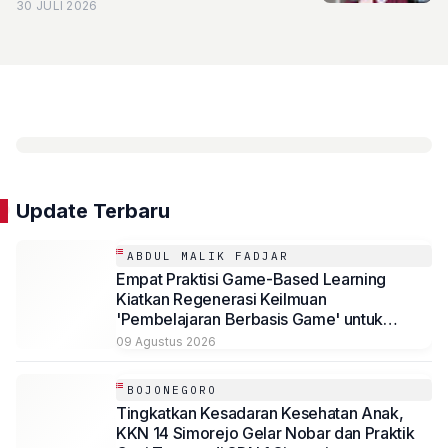
Competition Festival Retorika 2026
30 JULI 2026
Update Terbaru
ABDUL MALIK FADJAR
Empat Praktisi Game-Based Learning
Kiatkan Regenerasi Keilmuan
'Pembelajaran Berbasis Game' untuk
Mahasiswa Psikologi Universitas
09 Agustus 2026
Muhammadiyah Malang
BOJONEGORO
Tingkatkan Kesadaran Kesehatan Anak,
KKN 14 Simorejo Gelar Nobar dan Praktik