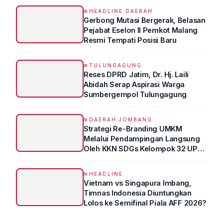
HEADLINE DAERAH
Gerbong Mutasi Bergerak, Belasan
Pejabat Eselon II Pemkot Malang
Resmi Tempati Posisi Baru
TULUNGAGUNG
Reses DPRD Jatim, Dr. Hj. Laili
Abidah Serap Aspirasi Warga
Sumbergempol Tulungagung
DAERAH JOMBANG
Strategi Re-Branding UMKM
Melalui Pendampingan Langsung
Oleh KKN SDGs Kelompok 32 UPN
“VETERAN” Jawa Timur
HEADLINE
Vietnam vs Singapura Imbang,
Timnas Indonesia Diuntungkan
Lolos ke Semifinal Piala AFF 2026?