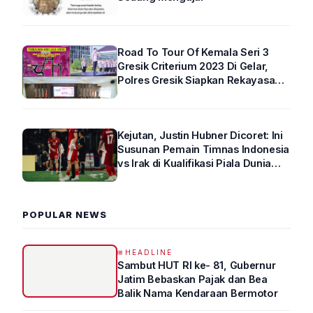
Road To Tour Of Kemala Seri 3
Gresik Criterium 2023 Di Gelar,
Polres Gresik Siapkan Rekayasa
Arus Lalin
Kejutan, Justin Hubner Dicoret: Ini
Susunan Pemain Timnas Indonesia
vs Irak di Kualifikasi Piala Dunia
2026 R4
POPULAR NEWS
HEADLINE
Sambut HUT RI ke- 81, Gubernur
Jatim Bebaskan Pajak dan Bea
Balik Nama Kendaraan Bermotor