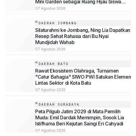
Mini Garden sebagai Ruang Hijau Siswa
SMP Al-Azhaar Tulungagung
07 Agustus 2026
DAERAH JOMBANG
Silaturahmi ke Jombang, Ning Lia Dapatkan
Resep Sehat Rahasia dari Bu Nyai
Mundjidah Wahab
07 Agustus 2026
DAERAH BATU
Rawat Ekosistem Olahraga, Turnamen
"Catur Bahagia" SIWO PWI Satukan Elemen
Lintas Sektor di Kota Batu
07 Agustus 2026
DAERAH SURABAYA
Peta Pilgub Jatim 2029 di Mata Pemilih
Muda: Emil Dardak Memimpin, Sosok Lia
Istifhama Beri Kejutan Saingi Eri Cahyadi
07 Agustus 2026