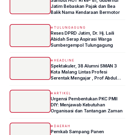
Sambut HUT RI ke- 81, Gubernur
Jatim Bebaskan Pajak dan Bea
Balik Nama Kendaraan Bermotor
TULUNGAGUNG
Reses DPRD Jatim, Dr. Hj. Laili
Abidah Serap Aspirasi Warga
Sumbergempol Tulungagung
HEADLINE
Spektakuler, 38 Alumni SMAN 3
Kota Malang Lintas Profesi
Serentak Mengajar , Prof Abdul
Syukur Ungkap Tips Lolos Fakultas
Kedokteran
ARTIKEL
Urgensi Pembentukan PKC PMII
DIY: Menjawab Kebutuhan
Organisasi dan Tantangan Zaman
DAERAH
Pemkab Sampang Panen