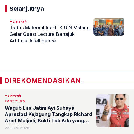
Selanjutnya
𝘋𝘢𝘦𝘳𝘢𝘩
Tadris Matematika FITK UIN Malang
Gelar Guest Lecture Bertajuk
Artificial Intelligence
«
»
DIREKOMENDASIKAN
𝘋𝘢𝘦𝘳𝘢𝘩
𝙿𝚊𝚜𝚞𝚛𝚞𝚊𝚗
Wagub Lira Jatim Ayi Suhaya
Apresiasi Kejagung Tangkap Richard
Arief Muljadi, Bukti Tak Ada yang
Kebal Hukum
23 JUNI 2026