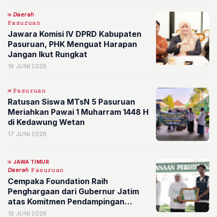
𝘋𝘢𝘦𝘳𝘢𝘩
𝙿𝚊𝚜𝚞𝚛𝚞𝚊𝚗
Jawara Komisi IV DPRD Kabupaten
Pasuruan, PHK Menguat Harapan
Jangan Ikut Rungkat
19 JUNI 2026
𝙿𝚊𝚜𝚞𝚛𝚞𝚊𝚗
Ratusan Siswa MTsN 5 Pasuruan
Meriahkan Pawai 1 Muharram 1448 H
di Kedawung Wetan
17 JUNI 2026
JAWA TIMUR
𝘋𝘢𝘦𝘳𝘢𝘩
𝙿𝚊𝚜𝚞𝚛𝚞𝚊𝚗
Cempaka Foundation Raih
Penghargaan dari Gubernur Jatim
atas Komitmen Pendampingan
Perhutanan Sosial di Pasuruan
16 JUNI 2026