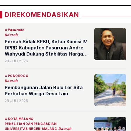
DIREKOMENDASIKAN
𝘗𝘢𝘴𝘶𝘳𝘶𝘢𝘯
𝘿𝙖𝙚𝙧𝙖𝙝
Pernah Sidak SPBU, Ketua Komisi IV
DPRD Kabupaten Pasuruan Andre
Wahyudi Dukung Stabilitas Harga
BBM
28 JULI 2026
PONOROGO
𝘿𝙖𝙚𝙧𝙖𝙝
Pembangunan Jalan Bulu Lor Sita
Perhatian Warga Desa Lain
28 JULI 2026
KOTA MALANG
PENELITIAN DAN PENGABDIAN
UNIVERSITAS NEGERI MALANG
𝘿𝙖𝙚𝙧𝙖𝙝