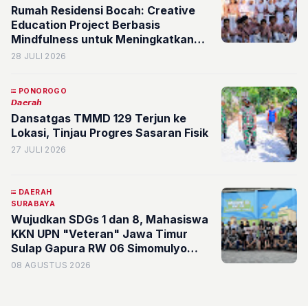
Rumah Residensi Bocah: Creative
Education Project Berbasis
Mindfulness untuk Meningkatkan
Grit Siswa Sekolah Dasar
28 JULI 2026
PONOROGO
𝘿𝙖𝙚𝙧𝙖𝙝
Dansatgas TMMD 129 Terjun ke
Lokasi, Tinjau Progres Sasaran Fisik
27 JULI 2026
DAERAH
SURABAYA
Wujudkan SDGs 1 dan 8, Mahasiswa
KKN UPN "Veteran" Jawa Timur
Sulap Gapura RW 06 Simomulyo
Baru Jadi Ruang Publik Bernilai
08 AGUSTUS 2026
Ekonomi