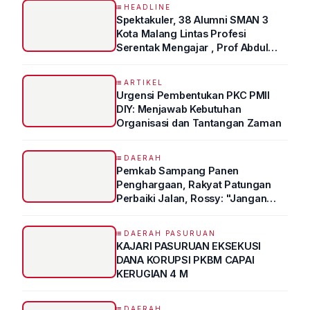
HEADLINE
Spektakuler, 38 Alumni SMAN 3
Kota Malang Lintas Profesi
Serentak Mengajar , Prof Abdul
Syukur Ungkap Tips Lolos Fakultas
Kedokteran
ARTIKEL
Urgensi Pembentukan PKC PMII
DIY: Menjawab Kebutuhan
Organisasi dan Tantangan Zaman
DAERAH
Pemkab Sampang Panen
Penghargaan, Rakyat Patungan
Perbaiki Jalan, Rossy: "Jangan
Sampai Prestasi Hanya Indah di
Atas Kertas"
DAERAH PASURUAN
KAJARI PASURUAN EKSEKUSI
DANA KORUPSI PKBM CAPAI
KERUGIAN 4 M
DAERAH