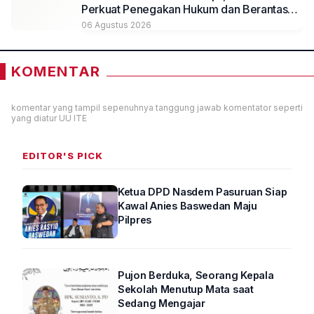
Perkuat Penegakan Hukum dan Berantas
Rokok Ilegal
06 Agustus 2026
KOMENTAR
komentar yang tampil sepenuhnya tanggung jawab komentator seperti
yang diatur UU ITE
EDITOR'S PICK
Ketua DPD Nasdem Pasuruan Siap
Kawal Anies Baswedan Maju
Pilpres
Pujon Berduka, Seorang Kepala
Sekolah Menutup Mata saat
Sedang Mengajar