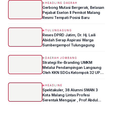
HEADLINE DAERAH
Gerbong Mutasi Bergerak, Belasan
Pejabat Eselon II Pemkot Malang
Resmi Tempati Posisi Baru
TULUNGAGUNG
Reses DPRD Jatim, Dr. Hj. Laili
Abidah Serap Aspirasi Warga
Sumbergempol Tulungagung
DAERAH JOMBANG
Strategi Re-Branding UMKM
Melalui Pendampingan Langsung
Oleh KKN SDGs Kelompok 32 UPN
“VETERAN” Jawa Timur
HEADLINE
Spektakuler, 38 Alumni SMAN 3
Kota Malang Lintas Profesi
Serentak Mengajar , Prof Abdul
Syukur Ungkap Tips Lolos Fakultas
Kedokteran