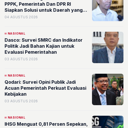
PPPK, Pemerintah Dan DPR RI
Siapkan Solusi untuk Daerah yang
Tertekan Fiskal
04 AGUSTUS 2026
NASIONAL
Dasco: Survei SMRC dan Indikator
Politik Jadi Bahan Kajian untuk
Evaluasi Pemerintahan
03 AGUSTUS 2026
NASIONAL
Qodari: Survei Opini Publik Jadi
Acuan Pemerintah Perkuat Evaluasi
Kebijakan
03 AGUSTUS 2026
NASIONAL
IHSG Menguat 0,81 Persen Sepekan,