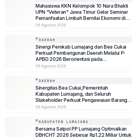
Mahasiswa KKN Kelompok 10 Nara Bhakti
UPN "Veteran" Jawa Timur Gelar Seminar
Pemanfaatan Limbah Bernilai Ekonomi di
Desa Mojoduwur
06 Agustus 2026
DAERAH
Sinergi Pemkab Lumajang dan Bea Cukai
Perkuat Pembangunan Daerah Melalui P-
APBD 2026 Berorientasi pada
Kesejahteraan Masyarakat
06 Agustus 2026
DAERAH
Sinergitas Bea Cukai,Pemerintah
Kabupaten Lumajang, dan Seluruh
Stakeholder Perkuat Pengawasan Barang
Kena Cukai Ilegal Melalui Pemanfaatan
06 Agustus 2026
DBHCHT Tahun Anggaran 2026
KABUPATEN LUMAJANG
Bersama Satpol PP Lumajang Optimalkan
DBHCHT 2026 Sebesar Rp1,22 Miliar Untuk