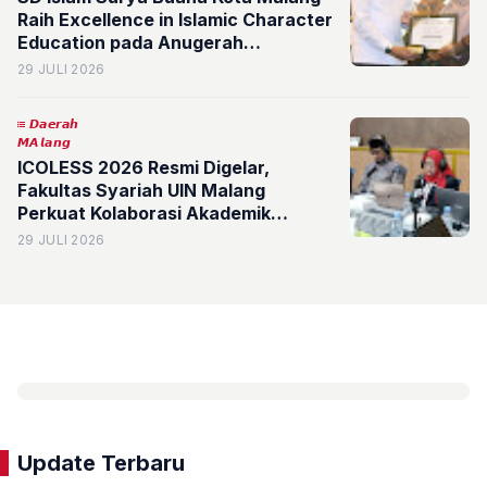
Raih Excellence in Islamic Character
Education pada Anugerah
Pendidikan 2026
29 JULI 2026
𝘿𝙖𝙚𝙧𝙖𝙝
𝙈𝘼𝙡𝙖𝙣𝙜
ICOLESS 2026 Resmi Digelar,
Fakultas Syariah UIN Malang
Perkuat Kolaborasi Akademik
Internasional
29 JULI 2026
Update Terbaru