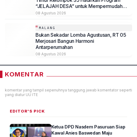
Timur Kelompok 35 Hadirkan Program
“JELAJAH DESA” untuk Mempermudah
Akses Informasi Desa Sambirejo
08 Agustus 2026
MALANG
Bukan Sekadar Lomba Agustusan, RT 05
Merjosari Bangun Harmoni
Antarperumahan
08 Agustus 2026
KOMENTAR
komentar yang tampil sepenuhnya tanggung jawab komentator seperti
yang diatur UU ITE
EDITOR'S PICK
Ketua DPD Nasdem Pasuruan Siap
Kawal Anies Baswedan Maju