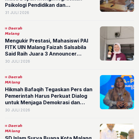
Psikologi Pendidikan dan
Kecerdasan Buatan untuk Mencetak
31 JULI 2026
Pendidik Unggul
𝘿𝙖𝙚𝙧𝙖𝙝
𝙈𝙖𝙡𝙖𝙣𝙜
Mengukir Prestasi, Mahasiswi PAI
FITK UIN Malang Faizah Salsabila
Said Raih Juara 3 Announcer
Competition Festival Retorika 2026
30 JULI 2026
𝘿𝙖𝙚𝙧𝙖𝙝
𝙈𝘼𝙡𝙖𝙣𝙜
Hikmah Bafaqih Tegaskan Pers dan
Pemerintah Harus Perkuat Dialog
untuk Menjaga Demokrasi dan
Persatuan Bangsa
30 JULI 2026
𝘿𝙖𝙚𝙧𝙖𝙝
𝙈𝘼𝙡𝙖𝙣𝙜
SD Islam Surya Buana Kota Malang