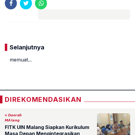
Komentar
Selanjutnya
memuat...
«
»
DIREKOMENDASIKAN
𝘿𝙖𝙚𝙧𝙖𝙝
𝙈𝘼𝙡𝙖𝙣𝙜
FITK UIN Malang Siapkan Kurikulum
Masa Depan Mengintegrasikan