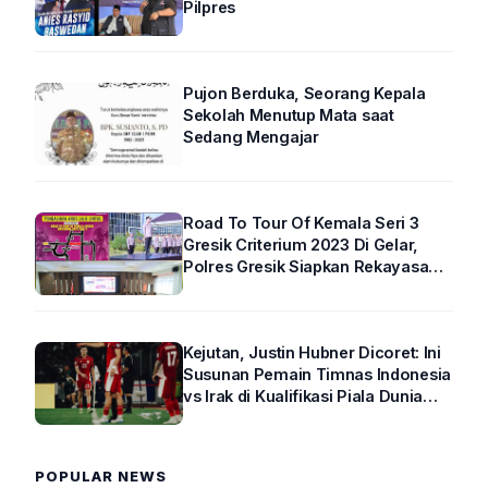
Pilpres
Pujon Berduka, Seorang Kepala
Sekolah Menutup Mata saat
Sedang Mengajar
Road To Tour Of Kemala Seri 3
Gresik Criterium 2023 Di Gelar,
Polres Gresik Siapkan Rekayasa
Arus Lalin
Kejutan, Justin Hubner Dicoret: Ini
Susunan Pemain Timnas Indonesia
vs Irak di Kualifikasi Piala Dunia
2026 R4
POPULAR NEWS