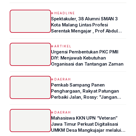
HEADLINE
Spektakuler, 38 Alumni SMAN 3
Kota Malang Lintas Profesi
Serentak Mengajar , Prof Abdul
Syukur Ungkap Tips Lolos Fakultas
Kedokteran
ARTIKEL
Urgensi Pembentukan PKC PMII
DIY: Menjawab Kebutuhan
Organisasi dan Tantangan Zaman
DAERAH
Pemkab Sampang Panen
Penghargaan, Rakyat Patungan
Perbaiki Jalan, Rossy: "Jangan
Sampai Prestasi Hanya Indah di
Atas Kertas"
DAERAH
Mahasiswa KKN UPN “Veteran”
Jawa Timur Perkuat Digitalisasi
UMKM Desa Mangkujajar melalui