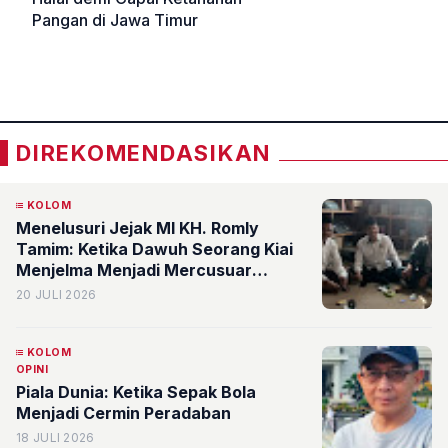
Pangan di Jawa Timur
«
»
DIREKOMENDASIKAN
KOLOM
Menelusuri Jejak MI KH. Romly
Tamim: Ketika Dawuh Seorang Kiai
Menjelma Menjadi Mercusuar
Pendidikan Nahdliyin
20 JULI 2026
KOLOM
OPINI
Piala Dunia: Ketika Sepak Bola
Menjadi Cermin Peradaban
18 JULI 2026