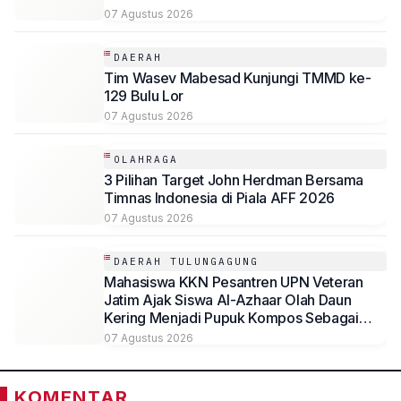
07 Agustus 2026
DAERAH
Tim Wasev Mabesad Kunjungi TMMD ke-
129 Bulu Lor
07 Agustus 2026
OLAHRAGA
3 Pilihan Target John Herdman Bersama
Timnas Indonesia di Piala AFF 2026
07 Agustus 2026
DAERAH TULUNGAGUNG
Mahasiswa KKN Pesantren UPN Veteran
Jatim Ajak Siswa Al-Azhaar Olah Daun
Kering Menjadi Pupuk Kompos Sebagai
Solusi Ramah Lingkungan
07 Agustus 2026
KOMENTAR