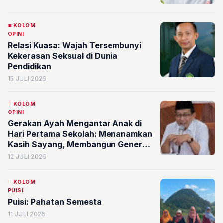
KOLOM
OPINI
Relasi Kuasa: Wajah Tersembunyi
Kekerasan Seksual di Dunia
Pendidikan
15 JULI 2026
KOLOM
OPINI
Gerakan Ayah Mengantar Anak di
Hari Pertama Sekolah: Menanamkan
Kasih Sayang, Membangun Generasi
Tangguh
12 JULI 2026
KOLOM
PUISI
Puisi: Pahatan Semesta
11 JULI 2026