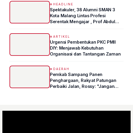
HEADLINE
Spektakuler, 38 Alumni SMAN 3
Kota Malang Lintas Profesi
Serentak Mengajar , Prof Abdul
Syukur Ungkap Tips Lolos Fakultas
Kedokteran
ARTIKEL
Urgensi Pembentukan PKC PMII
DIY: Menjawab Kebutuhan
Organisasi dan Tantangan Zaman
DAERAH
Pemkab Sampang Panen
Penghargaan, Rakyat Patungan
Perbaiki Jalan, Rossy: "Jangan
Sampai Prestasi Hanya Indah di
Atas Kertas"