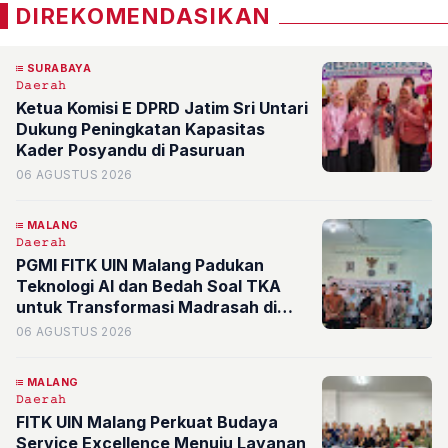
DIREKOMENDASIKAN
SURABAYA
𝙳𝚊𝚎𝚛𝚊𝚑
Ketua Komisi E DPRD Jatim Sri Untari
Dukung Peningkatan Kapasitas
Kader Posyandu di Pasuruan
06 AGUSTUS 2026
MALANG
𝙳𝚊𝚎𝚛𝚊𝚑
PGMI FITK UIN Malang Padukan
Teknologi AI dan Bedah Soal TKA
untuk Transformasi Madrasah di
Kota Batu
06 AGUSTUS 2026
MALANG
𝙳𝚊𝚎𝚛𝚊𝚑
FITK UIN Malang Perkuat Budaya
Service Excellence Menuju Layanan