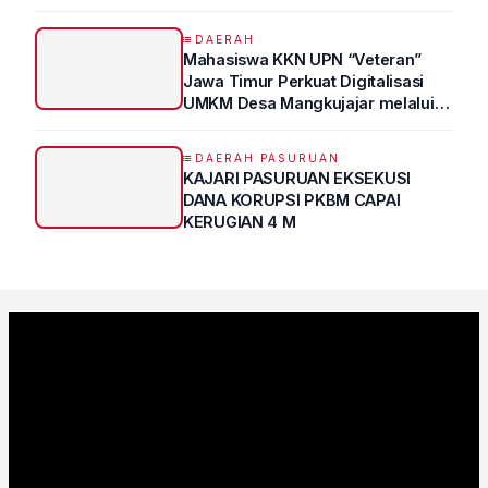
Sampai Prestasi Hanya Indah di
Atas Kertas"
DAERAH
Mahasiswa KKN UPN “Veteran”
Jawa Timur Perkuat Digitalisasi
UMKM Desa Mangkujajar melalui
Program UMKM GO DIGITAL
DAERAH PASURUAN
KAJARI PASURUAN EKSEKUSI
DANA KORUPSI PKBM CAPAI
KERUGIAN 4 M