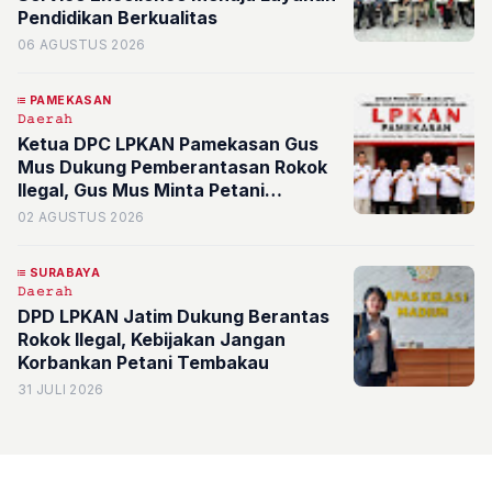
Pendidikan Berkualitas
06 AGUSTUS 2026
PAMEKASAN
𝙳𝚊𝚎𝚛𝚊𝚑
Ketua DPC LPKAN Pamekasan Gus
Mus Dukung Pemberantasan Rokok
Ilegal, Gus Mus Minta Petani
Tembakau Madura Tetap Dilindungi
02 AGUSTUS 2026
SURABAYA
𝙳𝚊𝚎𝚛𝚊𝚑
DPD LPKAN Jatim Dukung Berantas
Rokok Ilegal, Kebijakan Jangan
Korbankan Petani Tembakau
31 JULI 2026