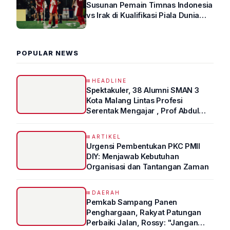
Susunan Pemain Timnas Indonesia
vs Irak di Kualifikasi Piala Dunia
2026 R4
POPULAR NEWS
HEADLINE
Spektakuler, 38 Alumni SMAN 3
Kota Malang Lintas Profesi
Serentak Mengajar , Prof Abdul
Syukur Ungkap Tips Lolos Fakultas
Kedokteran
ARTIKEL
Urgensi Pembentukan PKC PMII
DIY: Menjawab Kebutuhan
Organisasi dan Tantangan Zaman
DAERAH
Pemkab Sampang Panen
Penghargaan, Rakyat Patungan
Perbaiki Jalan, Rossy: "Jangan