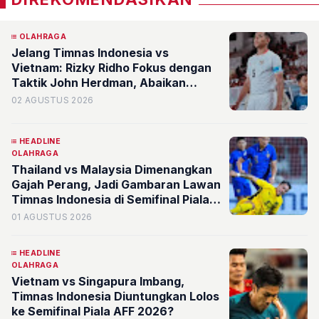
OLAHRAGA
Jelang Timnas Indonesia vs
Vietnam: Rizky Ridho Fokus dengan
Taktik John Herdman, Abaikan
Rivalitas di Piala AFF 2026
02 AGUSTUS 2026
HEADLINE
OLAHRAGA
Thailand vs Malaysia Dimenangkan
Gajah Perang, Jadi Gambaran Lawan
Timnas Indonesia di Semifinal Piala
AFF 2026?
01 AGUSTUS 2026
HEADLINE
OLAHRAGA
Vietnam vs Singapura Imbang,
Timnas Indonesia Diuntungkan Lolos
ke Semifinal Piala AFF 2026?