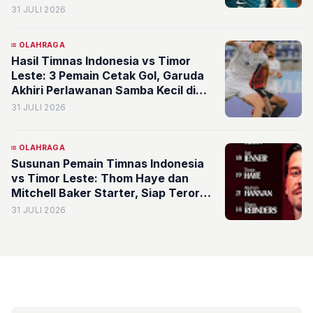
31 JULI 2026
OLAHRAGA
Hasil Timnas Indonesia vs Timor
Leste: 3 Pemain Cetak Gol, Garuda
Akhiri Perlawanan Samba Kecil di
Piala AFF 2026
31 JULI 2026
OLAHRAGA
Susunan Pemain Timnas Indonesia
vs Timor Leste: Thom Haye dan
Mitchell Baker Starter, Siap Teror
Gawang Samba Kecil
31 JULI 2026