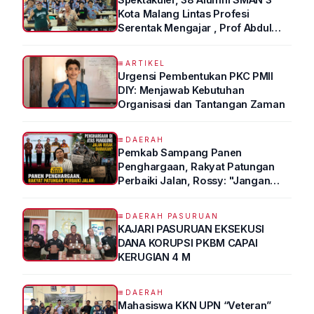
Kota Malang Lintas Profesi
Serentak Mengajar , Prof Abdul
Syukur Ungkap Tips Lolos Fakultas
Kedokteran
ARTIKEL
Urgensi Pembentukan PKC PMII
DIY: Menjawab Kebutuhan
Organisasi dan Tantangan Zaman
DAERAH
Pemkab Sampang Panen
Penghargaan, Rakyat Patungan
Perbaiki Jalan, Rossy: "Jangan
Sampai Prestasi Hanya Indah di
Atas Kertas"
DAERAH PASURUAN
KAJARI PASURUAN EKSEKUSI
DANA KORUPSI PKBM CAPAI
KERUGIAN 4 M
DAERAH
Mahasiswa KKN UPN “Veteran”