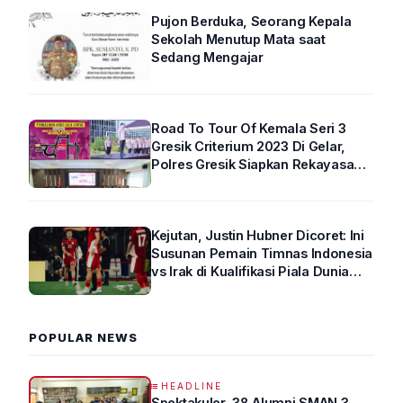
Pujon Berduka, Seorang Kepala
Sekolah Menutup Mata saat
Sedang Mengajar
Road To Tour Of Kemala Seri 3
Gresik Criterium 2023 Di Gelar,
Polres Gresik Siapkan Rekayasa
Arus Lalin
Kejutan, Justin Hubner Dicoret: Ini
Susunan Pemain Timnas Indonesia
vs Irak di Kualifikasi Piala Dunia
2026 R4
POPULAR NEWS
HEADLINE
Spektakuler, 38 Alumni SMAN 3