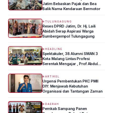
Jatim Bebaskan Pajak dan Bea
Balik Nama Kendaraan Bermotor
TULUNGAGUNG
Reses DPRD Jatim, Dr. Hj. Laili
Abidah Serap Aspirasi Warga
Sumbergempol Tulungagung
HEADLINE
Spektakuler, 38 Alumni SMAN 3
Kota Malang Lintas Profesi
Serentak Mengajar , Prof Abdul
Syukur Ungkap Tips Lolos Fakultas
Kedokteran
ARTIKEL
Urgensi Pembentukan PKC PMII
DIY: Menjawab Kebutuhan
Organisasi dan Tantangan Zaman
DAERAH
Pemkab Sampang Panen