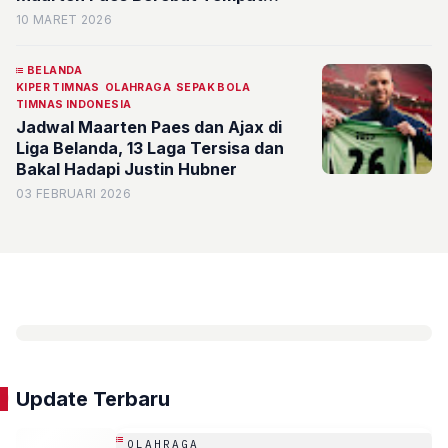
Utama di Era John Herdman
10 MARET 2026
BELANDA
KIPER TIMNAS
OLAHRAGA
SEPAK BOLA
TIMNAS INDONESIA
Jadwal Maarten Paes dan Ajax di
Liga Belanda, 13 Laga Tersisa dan
Bakal Hadapi Justin Hubner
03 FEBRUARI 2026
Update Terbaru
OLAHRAGA