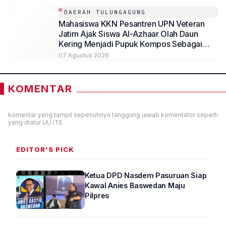
DAERAH TULUNGAGUNG
Mahasiswa KKN Pesantren UPN Veteran
Jatim Ajak Siswa Al-Azhaar Olah Daun
Kering Menjadi Pupuk Kompos Sebagai
Solusi Ramah Lingkungan
07 Agustus 2026
KOMENTAR
komentar yang tampil sepenuhnya tanggung jawab komentator seperti
yang diatur UU ITE
EDITOR'S PICK
Ketua DPD Nasdem Pasuruan Siap
Kawal Anies Baswedan Maju
Pilpres