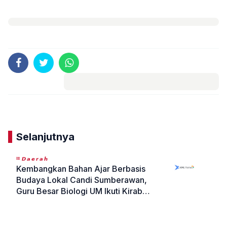
Komentar
Selanjutnya
𝘿𝙖𝙚𝙧𝙖𝙝
Kembangkan Bahan Ajar Berbasis
Budaya Lokal Candi Sumberawan,
Guru Besar Biologi UM Ikuti Kirab
Amartasari Guna Jaga Keotentikan
«
»
Karya