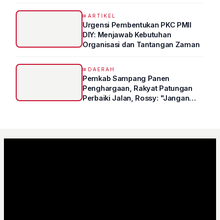
Syukur Ungkap Tips Lolos Fakultas
Kedokteran
ARTIKEL
Urgensi Pembentukan PKC PMII
DIY: Menjawab Kebutuhan
Organisasi dan Tantangan Zaman
DAERAH
Pemkab Sampang Panen
Penghargaan, Rakyat Patungan
Perbaiki Jalan, Rossy: "Jangan
Sampai Prestasi Hanya Indah di
Atas Kertas"