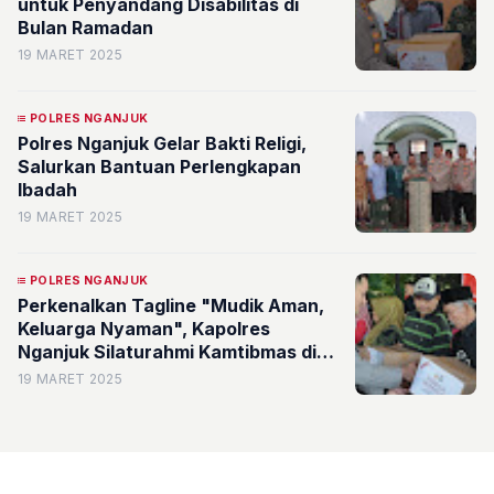
untuk Penyandang Disabilitas di
Bulan Ramadan
19 MARET 2025
POLRES NGANJUK
Polres Nganjuk Gelar Bakti Religi,
Salurkan Bantuan Perlengkapan
Ibadah
19 MARET 2025
POLRES NGANJUK
Perkenalkan Tagline "Mudik Aman,
Keluarga Nyaman", Kapolres
Nganjuk Silaturahmi Kamtibmas di
Sawahan
19 MARET 2025