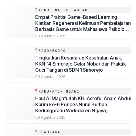
ABDUL MALIK FADJAR
Empat Praktisi Game-Based Learning
Kiatkan Regenerasi Keilmuan Pembelajaran
Berbasis Game untuk Mahasiswa Psikologi
Universitas Muhammadiyah Malang
09 Agustus 2026
BOJONEGORO
Tingkatkan Kesadaran Kesehatan Anak,
KKN 14 Simorejo Gelar Nobar dan Praktik
Cuci Tangan di SDN 1 Simorejo
09 Agustus 2026
KABUPATEN NGAWI
Haul Al Maghfurlah KH. Asroful Anam Abdul
Karim ke-6 Ponpes Nurul Burhan
Kedungprahu Widodaren Ngawi,
Kesempatan Lelang Wakaf Masih Berlanjut
09 Agustus 2026
OLAHRAGA