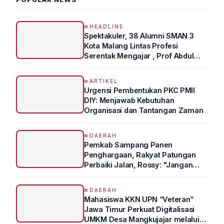
HEADLINE
Spektakuler, 38 Alumni SMAN 3
Kota Malang Lintas Profesi
Serentak Mengajar , Prof Abdul
Syukur Ungkap Tips Lolos Fakultas
Kedokteran
ARTIKEL
Urgensi Pembentukan PKC PMII
DIY: Menjawab Kebutuhan
Organisasi dan Tantangan Zaman
DAERAH
Pemkab Sampang Panen
Penghargaan, Rakyat Patungan
Perbaiki Jalan, Rossy: "Jangan
Sampai Prestasi Hanya Indah di
Atas Kertas"
DAERAH
Mahasiswa KKN UPN “Veteran”
Jawa Timur Perkuat Digitalisasi
UMKM Desa Mangkujajar melalui