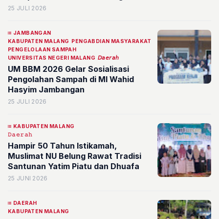
25 JULI 2026
JAMBANGAN
KABUPATEN MALANG
PENGABDIAN MASYARAKAT
PENGELOLAAN SAMPAH
UNIVERSITAS NEGERI MALANG
𝘋𝘢𝘦𝘳𝘢𝘩
UM BBM 2026 Gelar Sosialisasi
Pengolahan Sampah di MI Wahid
Hasyim Jambangan
25 JULI 2026
KABUPATEN MALANG
𝙳𝚊𝚎𝚛𝚊𝚑
Hampir 50 Tahun Istikamah,
Muslimat NU Belung Rawat Tradisi
Santunan Yatim Piatu dan Dhuafa
25 JUNI 2026
DAERAH
KABUPATEN MALANG