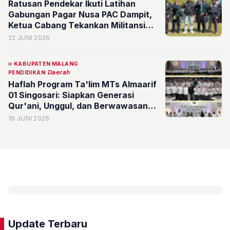
Ratusan Pendekar Ikuti Latihan
Gabungan Pagar Nusa PAC Dampit,
Ketua Cabang Tekankan Militansi
Berkhidmah
22 JUNI 2026
KABUPATEN MALANG
PENDIDIKAN
𝘋𝘢𝘦𝘳𝘢𝘩
Haflah Program Ta'lim MTs Almaarif
01 Singosari: Siapkan Generasi
Qur'ani, Unggul, dan Berwawasan
Global
16 JUNI 2026
Update Terbaru