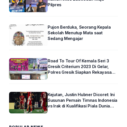
Pilpres
Pujon Berduka, Seorang Kepala
Sekolah Menutup Mata saat
Sedang Mengajar
Road To Tour Of Kemala Seri 3
Gresik Criterium 2023 Di Gelar,
Polres Gresik Siapkan Rekayasa
Arus Lalin
Kejutan, Justin Hubner Dicoret: Ini
Susunan Pemain Timnas Indonesia
vs Irak di Kualifikasi Piala Dunia
2026 R4
POPULAR NEWS