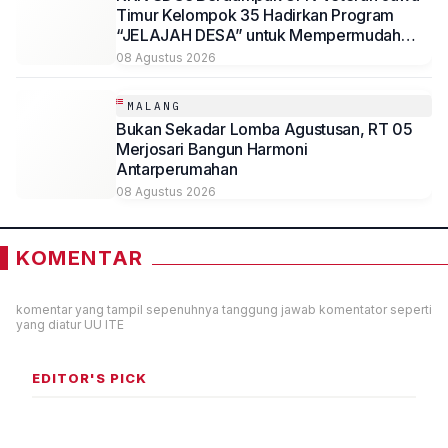
Timur Kelompok 35 Hadirkan Program
“JELAJAH DESA” untuk Mempermudah
Akses Informasi Desa Sambirejo
08 Agustus 2026
MALANG
Bukan Sekadar Lomba Agustusan, RT 05
Merjosari Bangun Harmoni
Antarperumahan
08 Agustus 2026
KOMENTAR
komentar yang tampil sepenuhnya tanggung jawab komentator seperti
yang diatur UU ITE
EDITOR'S PICK