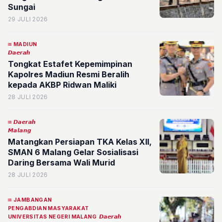
Sungai
29 JULI 2026
MADIUN
𝘿𝙖𝙚𝙧𝙖𝙝
Tongkat Estafet Kepemimpinan
Kapolres Madiun Resmi Beralih
kepada AKBP Ridwan Maliki
28 JULI 2026
𝘿𝙖𝙚𝙧𝙖𝙝
𝙈𝙖𝙡𝙖𝙣𝙜
Matangkan Persiapan TKA Kelas XII,
SMAN 6 Malang Gelar Sosialisasi
Daring Bersama Wali Murid
28 JULI 2026
JAMBANGAN
PENGABDIAN MASYARAKAT
UNIVERSITAS NEGERI MALANG
𝘿𝙖𝙚𝙧𝙖𝙝