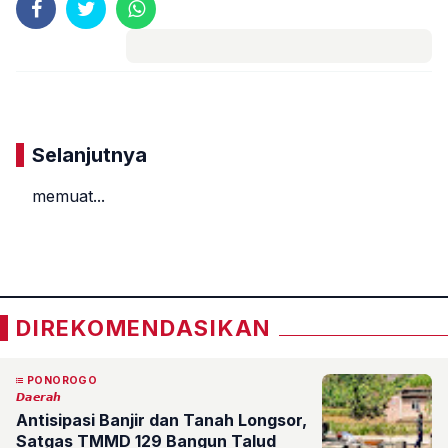
Komentar
Selanjutnya
memuat...
«
»
DIREKOMENDASIKAN
PONOROGO
𝘿𝙖𝙚𝙧𝙖𝙝
Antisipasi Banjir dan Tanah Longsor,
Satgas TMMD 129 Bangun Talud