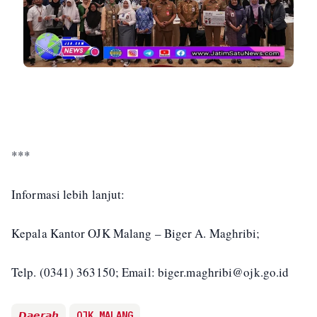
***
Informasi lebih lanjut:
Kepala Kantor OJK Malang – Biger A. Maghribi;
Telp. (0341) 363150; Email: biger.maghribi@ojk.go.id
𝘿𝙖𝙚𝙧𝙖𝙝
OJK MALANG