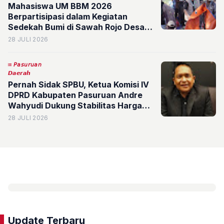
Mahasiswa UM BBM 2026
Berpartisipasi dalam Kegiatan
Sedekah Bumi di Sawah Rojo Desa
Jambangan
28 JULI 2026
𝘗𝘢𝘴𝘶𝘳𝘶𝘢𝘯
𝘿𝙖𝙚𝙧𝙖𝙝
Pernah Sidak SPBU, Ketua Komisi IV
DPRD Kabupaten Pasuruan Andre
Wahyudi Dukung Stabilitas Harga
BBM
28 JULI 2026
Update Terbaru