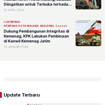
Diingatkan untuk Terbuka terhadap
Kritik
19 APRIL 2026
KEMENAG
KEMENAG KOTA MALANG
NASIONAL
𝙳𝚊𝚎𝚛𝚊𝚑
Dukung Pembangunan Integritas di
Kemenag, KPK Lakukan Pembinaan
di Kanwil Kemenag Jatim
13 JANUARI 2026
Update Terbaru