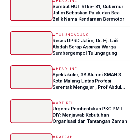
HEADLINE
Sambut HUT RI ke- 81, Gubernur
Jatim Bebaskan Pajak dan Bea
Balik Nama Kendaraan Bermotor
TULUNGAGUNG
Reses DPRD Jatim, Dr. Hj. Laili
Abidah Serap Aspirasi Warga
Sumbergempol Tulungagung
HEADLINE
Spektakuler, 38 Alumni SMAN 3
Kota Malang Lintas Profesi
Serentak Mengajar , Prof Abdul
Syukur Ungkap Tips Lolos Fakultas
Kedokteran
ARTIKEL
Urgensi Pembentukan PKC PMII
DIY: Menjawab Kebutuhan
Organisasi dan Tantangan Zaman
DAERAH