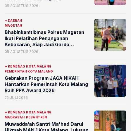
Pemberdayaan Masyarakat
05 AGUSTUS 2026
DAERAH
MAGETAN
Bhabinkamtibmas Polres Magetan
Ikuti Pelatihan Penanganan
Kebakaran, Siap Jadi Garda
Terdepan di Desa
05 AGUSTUS 2026
KEMENAG KOTA MALANG
PEMERINTAH KOTA MALANG
Gebrakan Program JAGA NIKAH
Hantarkan Pemerintah Kota Malang
Raih PPA Award 2026
25 JULI 2026
KEMENAG KOTA MALANG
MADRASAH
PESANTREN
Muwadda’ah Santri Ma'had Darul
Hikmah MAN 1 Kota Malang, Lulusan