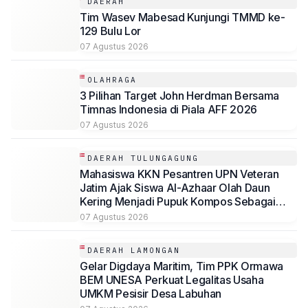
DAERAH
Tim Wasev Mabesad Kunjungi TMMD ke-
129 Bulu Lor
07 Agustus 2026
OLAHRAGA
3 Pilihan Target John Herdman Bersama
Timnas Indonesia di Piala AFF 2026
07 Agustus 2026
DAERAH TULUNGAGUNG
Mahasiswa KKN Pesantren UPN Veteran
Jatim Ajak Siswa Al-Azhaar Olah Daun
Kering Menjadi Pupuk Kompos Sebagai
Solusi Ramah Lingkungan
07 Agustus 2026
DAERAH LAMONGAN
Gelar Digdaya Maritim, Tim PPK Ormawa
BEM UNESA Perkuat Legalitas Usaha
UMKM Pesisir Desa Labuhan