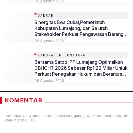
Kesejahteraan Masyarakat
06 Agustus 2026
DAERAH
Sinergitas Bea Cukai,Pemerintah
Kabupaten Lumajang, dan Seluruh
Stakeholder Perkuat Pengawasan Barang
Kena Cukai Ilegal Melalui Pemanfaatan
06 Agustus 2026
DBHCHT Tahun Anggaran 2026
KABUPATEN LUMAJANG
Bersama Satpol PP Lumajang Optimalkan
DBHCHT 2026 Sebesar Rp1,22 Miliar Untuk
Perkuat Penegakan Hukum dan Berantas
Rokok Ilegal
06 Agustus 2026
KOMENTAR
komentar yang tampil sepenuhnya tanggung jawab komentator seperti
yang diatur UU ITE