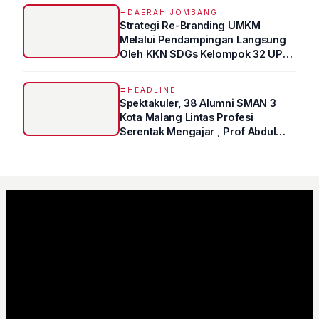
DAERAH JOMBANG
Strategi Re-Branding UMKM
Melalui Pendampingan Langsung
Oleh KKN SDGs Kelompok 32 UPN
“VETERAN” Jawa Timur
HEADLINE
Spektakuler, 38 Alumni SMAN 3
Kota Malang Lintas Profesi
Serentak Mengajar , Prof Abdul
Syukur Ungkap Tips Lolos Fakultas
Kedokteran