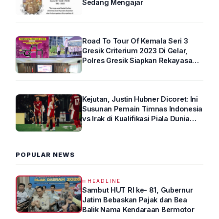
Sedang Mengajar
Road To Tour Of Kemala Seri 3
Gresik Criterium 2023 Di Gelar,
Polres Gresik Siapkan Rekayasa
Arus Lalin
Kejutan, Justin Hubner Dicoret: Ini
Susunan Pemain Timnas Indonesia
vs Irak di Kualifikasi Piala Dunia
2026 R4
POPULAR NEWS
HEADLINE
Sambut HUT RI ke- 81, Gubernur
Jatim Bebaskan Pajak dan Bea
Balik Nama Kendaraan Bermotor