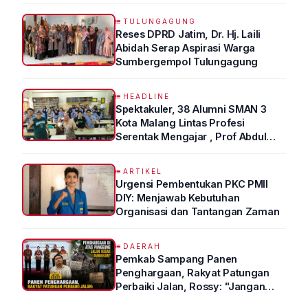
TULUNGAGUNG
Reses DPRD Jatim, Dr. Hj. Laili
Abidah Serap Aspirasi Warga
Sumbergempol Tulungagung
HEADLINE
Spektakuler, 38 Alumni SMAN 3
Kota Malang Lintas Profesi
Serentak Mengajar , Prof Abdul
Syukur Ungkap Tips Lolos Fakultas
Kedokteran
ARTIKEL
Urgensi Pembentukan PKC PMII
DIY: Menjawab Kebutuhan
Organisasi dan Tantangan Zaman
DAERAH
Pemkab Sampang Panen
Penghargaan, Rakyat Patungan
Perbaiki Jalan, Rossy: "Jangan
Sampai Prestasi Hanya Indah di