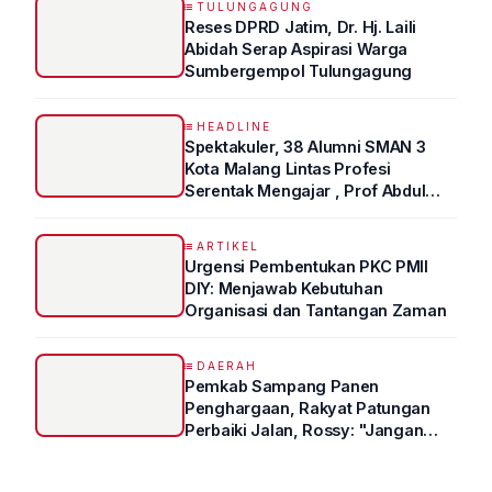
TULUNGAGUNG
Reses DPRD Jatim, Dr. Hj. Laili
Abidah Serap Aspirasi Warga
Sumbergempol Tulungagung
HEADLINE
Spektakuler, 38 Alumni SMAN 3
Kota Malang Lintas Profesi
Serentak Mengajar , Prof Abdul
Syukur Ungkap Tips Lolos Fakultas
Kedokteran
ARTIKEL
Urgensi Pembentukan PKC PMII
DIY: Menjawab Kebutuhan
Organisasi dan Tantangan Zaman
DAERAH
Pemkab Sampang Panen
Penghargaan, Rakyat Patungan
Perbaiki Jalan, Rossy: "Jangan
Sampai Prestasi Hanya Indah di
Atas Kertas"