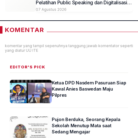
Pelatihan Public Speaking dan Digitalisasi
Potensi Desa
07 Agustus 2026
KOMENTAR
komentar yang tampil sepenuhnya tanggung jawab komentator seperti
yang diatur UU ITE
EDITOR'S PICK
Ketua DPD Nasdem Pasuruan Siap
Kawal Anies Baswedan Maju
Pilpres
Pujon Berduka, Seorang Kepala
Sekolah Menutup Mata saat
Sedang Mengajar