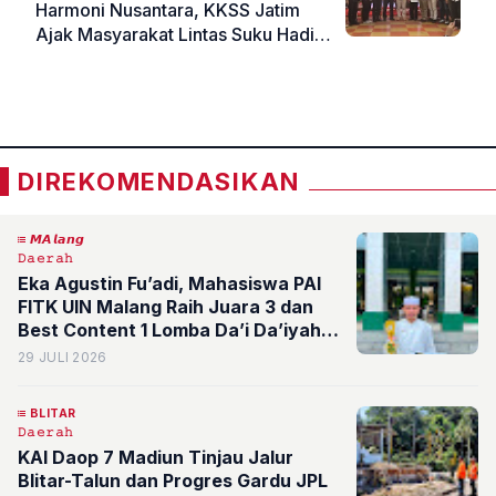
Harmoni Nusantara, KKSS Jatim
Ajak Masyarakat Lintas Suku Hadir
dan Bersilaturahmi
«
»
DIREKOMENDASIKAN
𝙈𝘼𝙡𝙖𝙣𝙜
𝙳𝚊𝚎𝚛𝚊𝚑
Eka Agustin Fu’adi, Mahasiswa PAI
FITK UIN Malang Raih Juara 3 dan
Best Content 1 Lomba Da’i Da’iyah
Tingkat Nasional di UIN Sunan Kudus
29 JULI 2026
BLITAR
𝙳𝚊𝚎𝚛𝚊𝚑
KAI Daop 7 Madiun Tinjau Jalur
Blitar-Talun dan Progres Gardu JPL