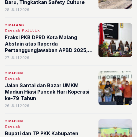
Baru, Tingkatkan Safety Culture
28 JULI 2026
MALANG
𝙳𝚊𝚎𝚛𝚊𝚑
𝙿𝚘𝚕𝚒𝚝𝚒𝚔
Fraksi PKB DPRD Kota Malang
Abstain atas Raperda
Pertanggungjawaban APBD 2025,
22 Catatan Strategis untuk Pemkot
27 JULI 2026
MADIUN
𝙳𝚊𝚎𝚛𝚊𝚑
Jalan Santai dan Bazar UMKM
Madiun Hiasi Puncak Hari Koperasi
ke-79 Tahun
26 JULI 2026
MADIUN
𝙳𝚊𝚎𝚛𝚊𝚑
Bupati dan TP PKK Kabupaten