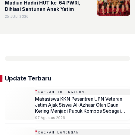
Madiun Hadiri HUT ke-64 PWRI,
Dihiasi Santunan Anak Yatim
25 JULI 2026
Update Terbaru
DAERAH TULUNGAGUNG
Mahasiswa KKN Pesantren UPN Veteran
Jatim Ajak Siswa Al-Azhaar Olah Daun
Kering Menjadi Pupuk Kompos Sebagai
Solusi Ramah Lingkungan
07 Agustus 2026
DAERAH LAMONGAN