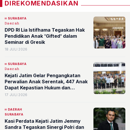
DIREKOMENDASIKAN
SURABAYA
𝙳𝚊𝚎𝚛𝚊𝚑
DPD RI Lia Istifhama Tegaskan Hak
Pendidikan Anak 'Gifted' dalam
Seminar di Gresik
18 JULI 2026
SURABAYA
𝙳𝚊𝚎𝚛𝚊𝚑
Kejati Jatim Gelar Pengangkatan
Perwalian Anak Serentak, 447 Anak
Dapat Kepastian Hukum dan
Perlindungan Negara
17 JULI 2026
DAERAH
SURABAYA
Kasi Perdata Kejati Jatim Jemmy
Sandra Tegaskan Sinergi Polri dan