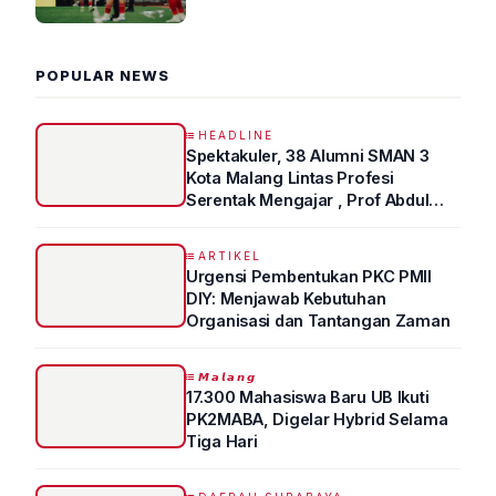
2026 R4
POPULAR NEWS
HEADLINE
Spektakuler, 38 Alumni SMAN 3
Kota Malang Lintas Profesi
Serentak Mengajar , Prof Abdul
Syukur Ungkap Tips Lolos Fakultas
Kedokteran
ARTIKEL
Urgensi Pembentukan PKC PMII
DIY: Menjawab Kebutuhan
Organisasi dan Tantangan Zaman
𝙈𝙖𝙡𝙖𝙣𝙜
17.300 Mahasiswa Baru UB Ikuti
PK2MABA, Digelar Hybrid Selama
Tiga Hari