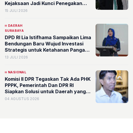
Kejaksaan Jadi Kunci Penegakan
Hukum dan Edukasi Publik di Era
15 JULI 2026
Media Sosial
DAERAH
SURABAYA
DPD RI Lia Istifhama Sampaikan Lima
Bendungan Baru Wujud Investasi
Strategis untuk Ketahanan Pangan
dan Kesejahteraan Rakyat
13 JULI 2026
NASIONAL
Komisi II DPR Tegaskan Tak Ada PHK
PPPK, Pemerintah Dan DPR RI
Siapkan Solusi untuk Daerah yang
Tertekan Fiskal
04 AGUSTUS 2026