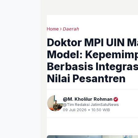
Home
𝘋𝘢𝘦𝘳𝘢𝘩
Doktor MPI UIN M
Model: Kepemimp
Berbasis Integrasi
Nilai Pesantren
M. Kholilur Rohman
Tim Redaksi JatimSatuNews
09 Juli 2026 • 10.50 WIB