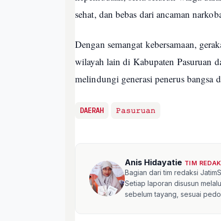
sehat, dan bebas dari ancaman narkob
Dengan semangat kebersamaan, gerak
wilayah lain di Kabupaten Pasuruan 
melindungi generasi penerus bangsa da
DAERAH
𝙿𝚊𝚜𝚞𝚛𝚞𝚊𝚗
Anis Hidayatie
TIM REDA
Bagian dari tim redaksi Jati
Setiap laporan disusun mela
sebelum tayang, sesuai pedom