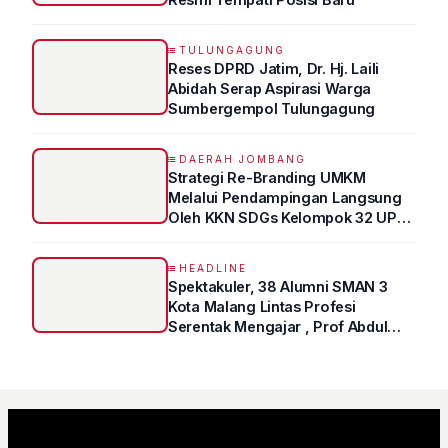
TULUNGAGUNG
Reses DPRD Jatim, Dr. Hj. Laili
Abidah Serap Aspirasi Warga
Sumbergempol Tulungagung
DAERAH JOMBANG
Strategi Re-Branding UMKM
Melalui Pendampingan Langsung
Oleh KKN SDGs Kelompok 32 UPN
“VETERAN” Jawa Timur
HEADLINE
Spektakuler, 38 Alumni SMAN 3
Kota Malang Lintas Profesi
Serentak Mengajar , Prof Abdul
Syukur Ungkap Tips Lolos Fakultas
Kedokteran