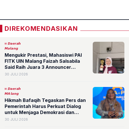
«
»
Berstandar LAMDIK
DIREKOMENDASIKAN
𝘿𝙖𝙚𝙧𝙖𝙝
𝙈𝙖𝙡𝙖𝙣𝙜
Mengukir Prestasi, Mahasiswi PAI
FITK UIN Malang Faizah Salsabila
Said Raih Juara 3 Announcer
Competition Festival Retorika 2026
30 JULI 2026
𝘿𝙖𝙚𝙧𝙖𝙝
𝙈𝘼𝙡𝙖𝙣𝙜
Hikmah Bafaqih Tegaskan Pers dan
Pemerintah Harus Perkuat Dialog
untuk Menjaga Demokrasi dan
Persatuan Bangsa
30 JULI 2026