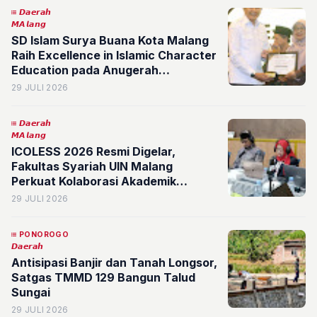
𝘿𝙖𝙚𝙧𝙖𝙝
𝙈𝘼𝙡𝙖𝙣𝙜
SD Islam Surya Buana Kota Malang
Raih Excellence in Islamic Character
Education pada Anugerah
Pendidikan 2026
29 JULI 2026
𝘿𝙖𝙚𝙧𝙖𝙝
𝙈𝘼𝙡𝙖𝙣𝙜
ICOLESS 2026 Resmi Digelar,
Fakultas Syariah UIN Malang
Perkuat Kolaborasi Akademik
Internasional
29 JULI 2026
PONOROGO
𝘿𝙖𝙚𝙧𝙖𝙝
Antisipasi Banjir dan Tanah Longsor,
Satgas TMMD 129 Bangun Talud
Sungai
29 JULI 2026