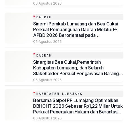
Desa Mojoduwur
06 Agustus 2026
DAERAH
Sinergi Pemkab Lumajang dan Bea Cukai
Perkuat Pembangunan Daerah Melalui P-
APBD 2026 Berorientasi pada
Kesejahteraan Masyarakat
06 Agustus 2026
DAERAH
Sinergitas Bea Cukai,Pemerintah
Kabupaten Lumajang, dan Seluruh
Stakeholder Perkuat Pengawasan Barang
Kena Cukai Ilegal Melalui Pemanfaatan
06 Agustus 2026
DBHCHT Tahun Anggaran 2026
KABUPATEN LUMAJANG
Bersama Satpol PP Lumajang Optimalkan
DBHCHT 2026 Sebesar Rp1,22 Miliar Untuk
Perkuat Penegakan Hukum dan Berantas
Rokok Ilegal
06 Agustus 2026