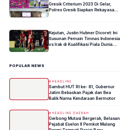
Gresik Criterium 2023 Di Gelar,
Polres Gresik Siapkan Rekayasa
Arus Lalin
Kejutan, Justin Hubner Dicoret: Ini
Susunan Pemain Timnas Indonesia
vs Irak di Kualifikasi Piala Dunia
2026 R4
POPULAR NEWS
HEADLINE
Sambut HUT RI ke- 81, Gubernur
Jatim Bebaskan Pajak dan Bea
Balik Nama Kendaraan Bermotor
HEADLINE DAERAH
Gerbong Mutasi Bergerak, Belasan
Pejabat Eselon II Pemkot Malang
Resmi Tempati Posisi Baru