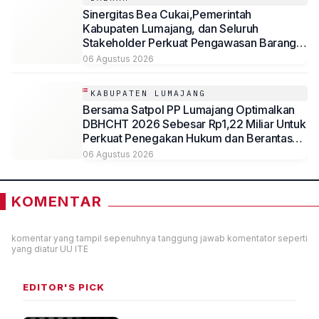
Sinergitas Bea Cukai,Pemerintah
Kabupaten Lumajang, dan Seluruh
Stakeholder Perkuat Pengawasan Barang
Kena Cukai Ilegal Melalui Pemanfaatan
06 Agustus 2026
DBHCHT Tahun Anggaran 2026
KABUPATEN LUMAJANG
Bersama Satpol PP Lumajang Optimalkan
DBHCHT 2026 Sebesar Rp1,22 Miliar Untuk
Perkuat Penegakan Hukum dan Berantas
Rokok Ilegal
06 Agustus 2026
KOMENTAR
komentar yang tampil sepenuhnya tanggung jawab komentator seperti
yang diatur UU ITE
EDITOR'S PICK