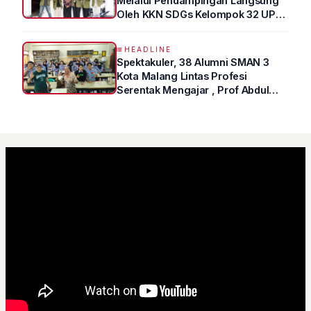
Melalui Pendampingan Langsung
Oleh KKN SDGs Kelompok 32 UPN
“VETERAN” Jawa Timur
HEADLINE
Spektakuler, 38 Alumni SMAN 3
Kota Malang Lintas Profesi
Serentak Mengajar , Prof Abdul
Syukur Ungkap Tips Lolos Fakultas
Kedokteran