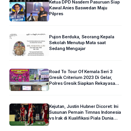
Ketua DPD Nasdem Pasuruan Siap
Kawal Anies Baswedan Maju
Pilpres
Pujon Berduka, Seorang Kepala
Sekolah Menutup Mata saat
Sedang Mengajar
Road To Tour Of Kemala Seri 3
Gresik Criterium 2023 Di Gelar,
Polres Gresik Siapkan Rekayasa
Arus Lalin
Kejutan, Justin Hubner Dicoret: Ini
Susunan Pemain Timnas Indonesia
vs Irak di Kualifikasi Piala Dunia
2026 R4