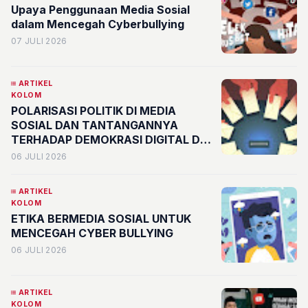
Upaya Penggunaan Media Sosial
dalam Mencegah Cyberbullying
07 JULI 2026
ARTIKEL
KOLOM
POLARISASI POLITIK DI MEDIA
SOSIAL DAN TANTANGANNYA
TERHADAP DEMOKRASI DIGITAL DI
INDONESIA
06 JULI 2026
ARTIKEL
KOLOM
ETIKA BERMEDIA SOSIAL UNTUK
MENCEGAH CYBER BULLYING
06 JULI 2026
ARTIKEL
KOLOM