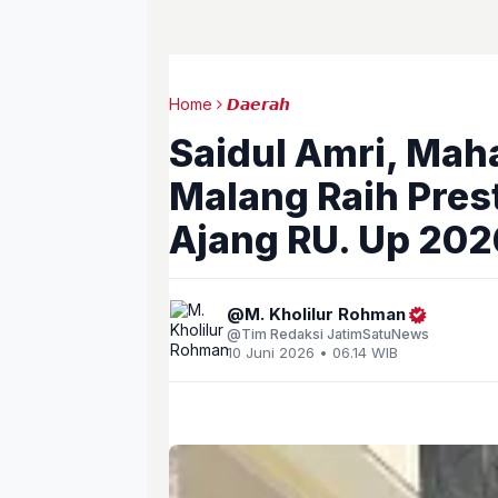
Home
𝘿𝙖𝙚𝙧𝙖𝙝
Saidul Amri, Mah
Malang Raih Pres
Ajang RU. Up 202
M. Kholilur Rohman
Tim Redaksi JatimSatuNews
10 Juni 2026 • 06.14 WIB