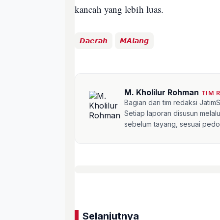
kancah yang lebih luas.
𝘿𝙖𝙚𝙧𝙖𝙝
𝙈𝘼𝙡𝙖𝙣𝙜
M. Kholilur Rohman
TIM 
Bagian dari tim redaksi Jati
Setiap laporan disusun mela
sebelum tayang, sesuai pedom
Selanjutnya