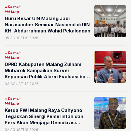
𝘋𝘢𝘦𝘳𝘢𝘩
𝙈𝘼𝙡𝙖𝙣𝙜
Guru Besar UIN Malang Jadi
Narasumber Seminar Nasional di UIN
KH. Abdurrahman Wahid Pekalongan
05 AGUSTUS 2026
𝘋𝘢𝘦𝘳𝘢𝘩
𝙈𝘼𝙡𝙖𝙣𝙜
DPRD Kabupaten Malang Zulham
Mubarok Sampaikan Survei
Kepuasan Publik Alarm Evaluasi bagi
Pemerintah
03 AGUSTUS 2026
𝘋𝘢𝘦𝘳𝘢𝘩
𝙈𝘼𝙡𝙖𝙣𝙜
Ketua PWI Malang Raya Cahyono
Tegaskan Sinergi Pemerintah dan
Pers Akan Menjaga Demokrasi
Bangsa
02 AGUSTUS 2026