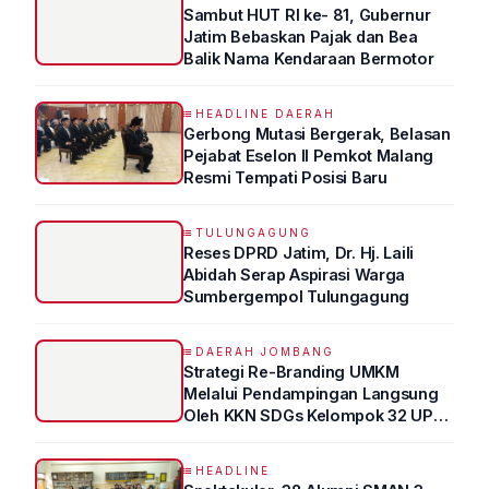
Sambut HUT RI ke- 81, Gubernur
Jatim Bebaskan Pajak dan Bea
Balik Nama Kendaraan Bermotor
HEADLINE DAERAH
Gerbong Mutasi Bergerak, Belasan
Pejabat Eselon II Pemkot Malang
Resmi Tempati Posisi Baru
TULUNGAGUNG
Reses DPRD Jatim, Dr. Hj. Laili
Abidah Serap Aspirasi Warga
Sumbergempol Tulungagung
DAERAH JOMBANG
Strategi Re-Branding UMKM
Melalui Pendampingan Langsung
Oleh KKN SDGs Kelompok 32 UPN
“VETERAN” Jawa Timur
HEADLINE