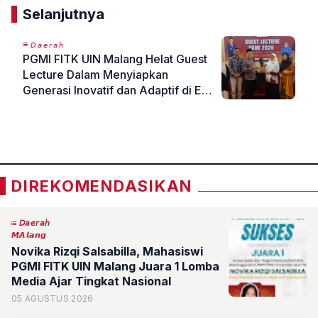
Selanjutnya
𝘋𝘢𝘦𝘳𝘢𝘩
PGMI FITK UIN Malang Helat Guest
Lecture Dalam Menyiapkan
Generasi Inovatif dan Adaptif di Era
Abad 21
«
»
DIREKOMENDASIKAN
𝘋𝘢𝘦𝘳𝘢𝘩
𝙈𝘼𝙡𝙖𝙣𝙜
Novika Rizqi Salsabilla, Mahasiswi
PGMI FITK UIN Malang Juara 1 Lomba
Media Ajar Tingkat Nasional
05 AGUSTUS 2026