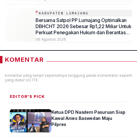
DBHCHT Tahun Anggaran 2026
KABUPATEN LUMAJANG
Bersama Satpol PP Lumajang Optimalkan
DBHCHT 2026 Sebesar Rp1,22 Miliar Untuk
Perkuat Penegakan Hukum dan Berantas
Rokok Ilegal
06 Agustus 2026
KOMENTAR
komentar yang tampil sepenuhnya tanggung jawab komentator seperti
yang diatur UU ITE
EDITOR'S PICK
Ketua DPD Nasdem Pasuruan Siap
Kawal Anies Baswedan Maju
Pilpres