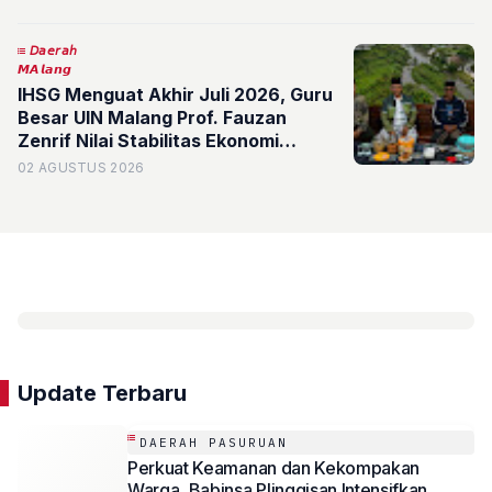
𝘋𝘢𝘦𝘳𝘢𝘩
𝙈𝘼𝙡𝙖𝙣𝙜
IHSG Menguat Akhir Juli 2026, Guru
Besar UIN Malang Prof. Fauzan
Zenrif Nilai Stabilitas Ekonomi
Indonesia Semakin Kokoh
02 AGUSTUS 2026
Update Terbaru
DAERAH PASURUAN
Perkuat Keamanan dan Kekompakan
Warga, Babinsa Plinggisan Intensifkan