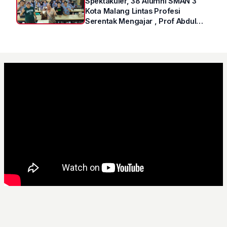
Spektakuler, 38 Alumni SMAN 3
Kota Malang Lintas Profesi
Serentak Mengajar , Prof Abdul
Syukur Ungkap Tips Lolos Fakultas
Kedokteran