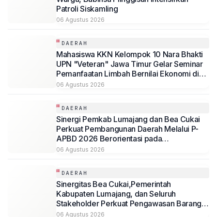
Patroli Siskamling
06 Agustus 2026
DAERAH
Mahasiswa KKN Kelompok 10 Nara Bhakti
UPN "Veteran" Jawa Timur Gelar Seminar
Pemanfaatan Limbah Bernilai Ekonomi di
Desa Mojoduwur
06 Agustus 2026
DAERAH
Sinergi Pemkab Lumajang dan Bea Cukai
Perkuat Pembangunan Daerah Melalui P-
APBD 2026 Berorientasi pada
Kesejahteraan Masyarakat
06 Agustus 2026
DAERAH
Sinergitas Bea Cukai,Pemerintah
Kabupaten Lumajang, dan Seluruh
Stakeholder Perkuat Pengawasan Barang
Kena Cukai Ilegal Melalui Pemanfaatan
06 Agustus 2026