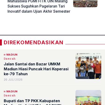
Mahasiswa PGMI FITK UIN Malang
Sukses Suguhkan Pagelaran Tari
Inovatif dalam Ujian Akhir Semester
«
»
DIREKOMENDASIKAN
MADIUN
𝙳𝚊𝚎𝚛𝚊𝚑
Jalan Santai dan Bazar UMKM
Madiun Hiasi Puncak Hari Koperasi
ke-79 Tahun
26 JULI 2026
MADIUN
𝙳𝚊𝚎𝚛𝚊𝚑
Bupati dan TP PKK Kabupaten