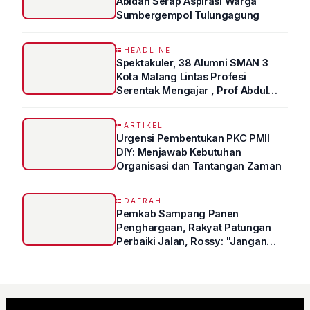
Abidah Serap Aspirasi Warga
Sumbergempol Tulungagung
HEADLINE
Spektakuler, 38 Alumni SMAN 3
Kota Malang Lintas Profesi
Serentak Mengajar , Prof Abdul
Syukur Ungkap Tips Lolos Fakultas
Kedokteran
ARTIKEL
Urgensi Pembentukan PKC PMII
DIY: Menjawab Kebutuhan
Organisasi dan Tantangan Zaman
DAERAH
Pemkab Sampang Panen
Penghargaan, Rakyat Patungan
Perbaiki Jalan, Rossy: "Jangan
Sampai Prestasi Hanya Indah di
Atas Kertas"