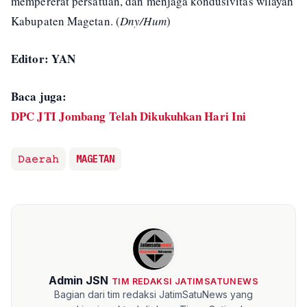
mempererat persatuan, dan menjaga kondusivitas wilayah
Kabupaten Magetan. (
Dny/Hum
)
Editor: YAN
Baca juga:
DPC JTI Jombang Telah Dikukuhkan Hari Ini
𝙳𝚊𝚎𝚛𝚊𝚑
MAGETAN
Admin JSN
TIM REDAKSI JATIMSATUNEWS
Bagian dari tim redaksi JatimSatuNews yang