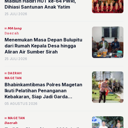
Madiun Hadiri HUT ke-64 PWRI,
Dihiasi Santunan Anak Yatim
25 JULI 2026
𝙈𝘼𝙡𝙖𝙣𝙜
𝙳𝚊𝚎𝚛𝚊𝚑
Menemukan Masa Depan Bulupitu
dari Rumah Kepala Desa hingga
Aliran Air Sumber Sirah
25 JULI 2026
DAERAH
MAGETAN
Bhabinkamtibmas Polres Magetan
Ikuti Pelatihan Penanganan
Kebakaran, Siap Jadi Garda
Terdepan di Desa
05 AGUSTUS 2026
MAGETAN
𝘿𝙖𝙚𝙧𝙖𝙝