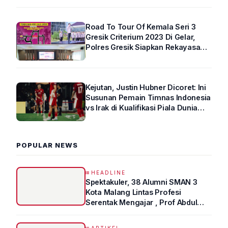
Road To Tour Of Kemala Seri 3
Gresik Criterium 2023 Di Gelar,
Polres Gresik Siapkan Rekayasa
Arus Lalin
Kejutan, Justin Hubner Dicoret: Ini
Susunan Pemain Timnas Indonesia
vs Irak di Kualifikasi Piala Dunia
2026 R4
POPULAR NEWS
HEADLINE
Spektakuler, 38 Alumni SMAN 3
Kota Malang Lintas Profesi
Serentak Mengajar , Prof Abdul
Syukur Ungkap Tips Lolos Fakultas
Kedokteran
ARTIKEL