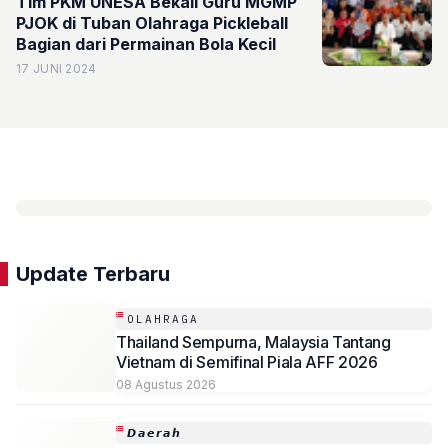
Tim PKM UNESA Bekali Guru MGMP
PJOK di Tuban Olahraga Pickleball
Bagian dari Permainan Bola Kecil
17 JUNI 2024
Update Terbaru
OLAHRAGA
Thailand Sempurna, Malaysia Tantang
Vietnam di Semifinal Piala AFF 2026
08 Agustus 2026
𝘿𝙖𝙚𝙧𝙖𝙝