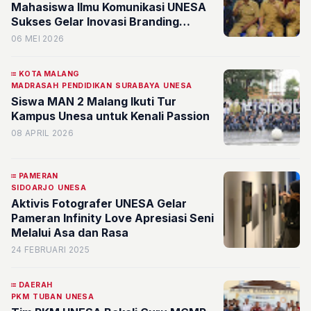
Mahasiswa Ilmu Komunikasi UNESA
Sukses Gelar Inovasi Branding
Wisata di Desa Dalegan
06 MEI 2026
KOTA MALANG
MADRASAH
PENDIDIKAN
SURABAYA
UNESA
Siswa MAN 2 Malang Ikuti Tur
Kampus Unesa untuk Kenali Passion
08 APRIL 2026
PAMERAN
SIDOARJO
UNESA
Aktivis Fotografer UNESA Gelar
Pameran Infinity Love Apresiasi Seni
Melalui Asa dan Rasa
24 FEBRUARI 2025
DAERAH
PKM
TUBAN
UNESA