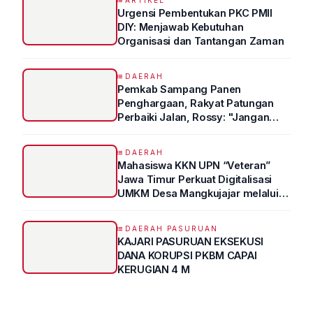
Urgensi Pembentukan PKC PMII
DIY: Menjawab Kebutuhan
Organisasi dan Tantangan Zaman
DAERAH
Pemkab Sampang Panen
Penghargaan, Rakyat Patungan
Perbaiki Jalan, Rossy: "Jangan
Sampai Prestasi Hanya Indah di
Atas Kertas"
DAERAH
Mahasiswa KKN UPN “Veteran”
Jawa Timur Perkuat Digitalisasi
UMKM Desa Mangkujajar melalui
Program UMKM GO DIGITAL
DAERAH PASURUAN
KAJARI PASURUAN EKSEKUSI
DANA KORUPSI PKBM CAPAI
KERUGIAN 4 M