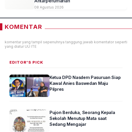
Antarperumahan
08 Agustus 2026
KOMENTAR
komentar yang tampil sepenuhnya tanggung jawab komentator seperti
yang diatur UU ITE
EDITOR'S PICK
Ketua DPD Nasdem Pasuruan Siap
Kawal Anies Baswedan Maju
Pilpres
Pujon Berduka, Seorang Kepala
Sekolah Menutup Mata saat
Sedang Mengajar