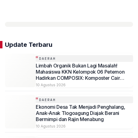
Update Terbaru
DAERAH
Limbah Organik Bukan Lagi Masalah!
Mahasiswa KKN Kelompok 06 Petemon
Hadirkan COMPOSIX: Komposter Cair
Berbasis Drum dengan Sistem Biofilter
10 Agustus 2026
Anti-Bau di RW 16, Kelurahan Petemon,
Surabaya
DAERAH
Ekonomi Desa Tak Menjadi Penghalang,
Anak-Anak Tlogoagung Diajak Berani
Bermimpi dan Rajin Menabung
10 Agustus 2026