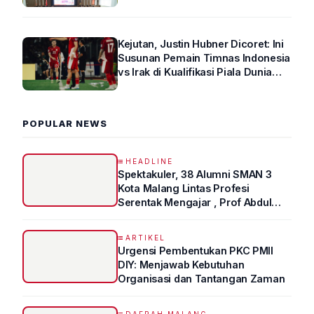
Arus Lalin
Kejutan, Justin Hubner Dicoret: Ini
Susunan Pemain Timnas Indonesia
vs Irak di Kualifikasi Piala Dunia
2026 R4
POPULAR NEWS
HEADLINE
Spektakuler, 38 Alumni SMAN 3
Kota Malang Lintas Profesi
Serentak Mengajar , Prof Abdul
Syukur Ungkap Tips Lolos Fakultas
Kedokteran
ARTIKEL
Urgensi Pembentukan PKC PMII
DIY: Menjawab Kebutuhan
Organisasi dan Tantangan Zaman