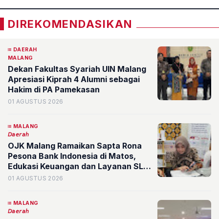
DIREKOMENDASIKAN
DAERAH
MALANG
Dekan Fakultas Syariah UIN Malang
Apresiasi Kiprah 4 Alumni sebagai
Hakim di PA Pamekasan
01 AGUSTUS 2026
MALANG
𝘋𝘢𝘦𝘳𝘢𝘩
OJK Malang Ramaikan Sapta Rona
Pesona Bank Indonesia di Matos,
Edukasi Keuangan dan Layanan SLIK
Disambut Antusias Pengunjung
01 AGUSTUS 2026
MALANG
𝘋𝘢𝘦𝘳𝘢𝘩