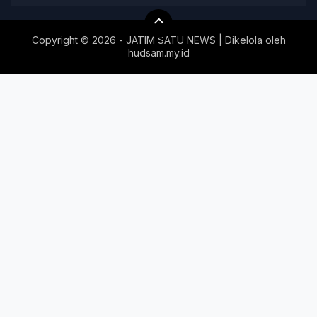
Copyright ©
2026 - JATIM SATU NEWS | Dikelola oleh
hudsam.my.id