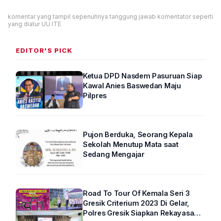
komentar yang tampil sepenuhnya tanggung jawab komentator seperti
yang diatur UU ITE
EDITOR'S PICK
Ketua DPD Nasdem Pasuruan Siap
Kawal Anies Baswedan Maju
Pilpres
Pujon Berduka, Seorang Kepala
Sekolah Menutup Mata saat
Sedang Mengajar
Road To Tour Of Kemala Seri 3
Gresik Criterium 2023 Di Gelar,
Polres Gresik Siapkan Rekayasa