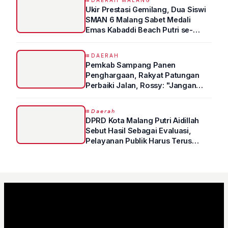
DAERAH MALANG
Ukir Prestasi Gemilang, Dua Siswi
SMAN 6 Malang Sabet Medali
Emas Kabaddi Beach Putri se-
Jatim
DAERAH
Pemkab Sampang Panen
Penghargaan, Rakyat Patungan
Perbaiki Jalan, Rossy: "Jangan
Sampai Prestasi Hanya Indah di
Atas Kertas"
𝘋𝘢𝘦𝘳𝘢𝘩
DPRD Kota Malang Putri Aidillah
Sebut Hasil Sebagai Evaluasi,
Pelayanan Publik Harus Terus
Ditingkatkan