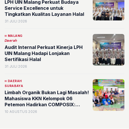
LPH UIN Malang Perkuat Budaya
Service Excellence untuk
Tingkatkan Kualitas Layanan Halal
31 JULI 2026
MALANG
𝘋𝘢𝘦𝘳𝘢𝘩
Audit Internal Perkuat Kinerja LPH
UIN Malang Hadapi Lonjakan
Sertifikasi Halal
31 JULI 2026
DAERAH
SURABAYA
Limbah Organik Bukan Lagi Masalah!
Mahasiswa KKN Kelompok 06
Petemon Hadirkan COMPOSIX:
Komposter Cair Berbasis Drum
10 AGUSTUS 2026
dengan Sistem Biofilter Anti-Bau di
RW 16, Kelurahan Petemon,
Surabaya