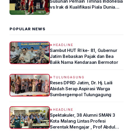
Susunan Pemain Timnas Indonesia
vs Irak di Kualifikasi Piala Dunia
2026 R4
POPULAR NEWS
HEADLINE
Sambut HUT RI ke- 81, Gubernur
Jatim Bebaskan Pajak dan Bea
Balik Nama Kendaraan Bermotor
TULUNGAGUNG
Reses DPRD Jatim, Dr. Hj. Laili
Abidah Serap Aspirasi Warga
Sumbergempol Tulungagung
HEADLINE
Spektakuler, 38 Alumni SMAN 3
Kota Malang Lintas Profesi
Serentak Mengajar , Prof Abdul
Syukur Ungkap Tips Lolos Fakultas