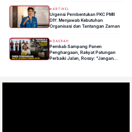
Kedokteran
ARTIKEL
Urgensi Pembentukan PKC PMII
DIY: Menjawab Kebutuhan
Organisasi dan Tantangan Zaman
DAERAH
Pemkab Sampang Panen
Penghargaan, Rakyat Patungan
Perbaiki Jalan, Rossy: "Jangan
Sampai Prestasi Hanya Indah di
Atas Kertas"