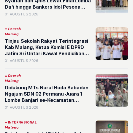
Syariah dan QRIS Lewat Final Lomba
Da'i hingga Bankers Idol Pesona
2026
01 AGUSTUS 2026
𝘋𝘢𝘦𝘳𝘢𝘩
𝙈𝙖𝙡𝙖𝙣𝙜
Tinjau Sekolah Rakyat Terintegrasi
Kab Malang, Ketua Komisi E DPRD
Jatim Sri Untari Kawal Pendidikan
Gratis yang Aman bagi Siswa
01 AGUSTUS 2026
𝘋𝘢𝘦𝘳𝘢𝘩
𝙈𝙖𝙡𝙖𝙣𝙜
Didukung MTs Nurul Huda Babadan
Ngajum SDN 02 Permanu Juara 1
Lomba Banjari se-Kecamatan
Pakisaji, Siap Cetak Prestasi Lebih
01 AGUSTUS 2026
Tinggi
INTERNASIONAL
𝙈𝙖𝙡𝙖𝙣𝙜