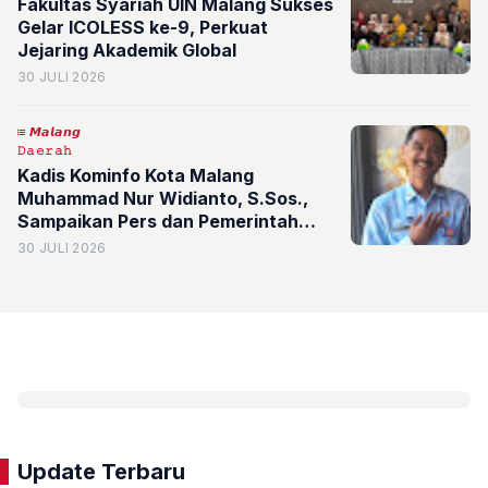
Fakultas Syariah UIN Malang Sukses
Gelar ICOLESS ke-9, Perkuat
Jejaring Akademik Global
30 JULI 2026
𝙈𝙖𝙡𝙖𝙣𝙜
𝙳𝚊𝚎𝚛𝚊𝚑
Kadis Kominfo Kota Malang
Muhammad Nur Widianto, S.Sos.,
Sampaikan Pers dan Pemerintah
Harus Perkuat Dialog
30 JULI 2026
Update Terbaru