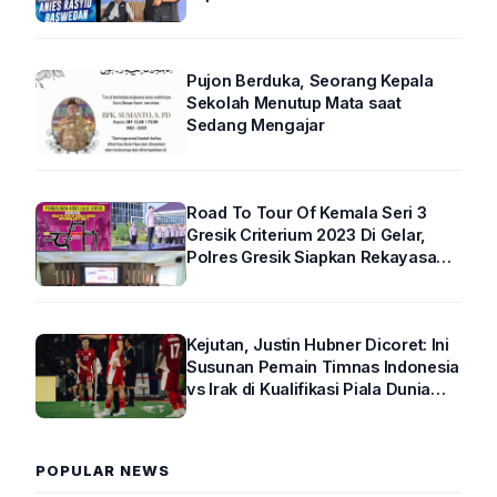
Pujon Berduka, Seorang Kepala
Sekolah Menutup Mata saat
Sedang Mengajar
Road To Tour Of Kemala Seri 3
Gresik Criterium 2023 Di Gelar,
Polres Gresik Siapkan Rekayasa
Arus Lalin
Kejutan, Justin Hubner Dicoret: Ini
Susunan Pemain Timnas Indonesia
vs Irak di Kualifikasi Piala Dunia
2026 R4
POPULAR NEWS