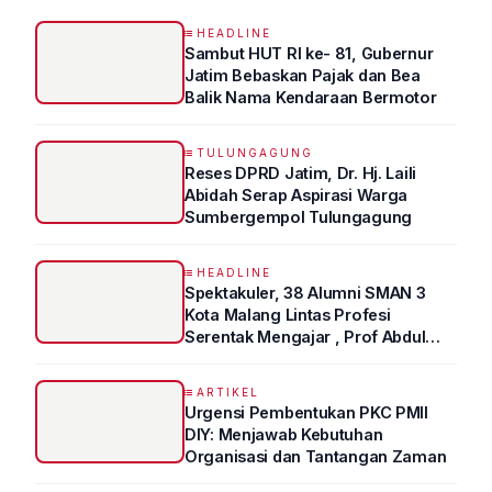
HEADLINE
Sambut HUT RI ke- 81, Gubernur
Jatim Bebaskan Pajak dan Bea
Balik Nama Kendaraan Bermotor
TULUNGAGUNG
Reses DPRD Jatim, Dr. Hj. Laili
Abidah Serap Aspirasi Warga
Sumbergempol Tulungagung
HEADLINE
Spektakuler, 38 Alumni SMAN 3
Kota Malang Lintas Profesi
Serentak Mengajar , Prof Abdul
Syukur Ungkap Tips Lolos Fakultas
Kedokteran
ARTIKEL
Urgensi Pembentukan PKC PMII
DIY: Menjawab Kebutuhan
Organisasi dan Tantangan Zaman