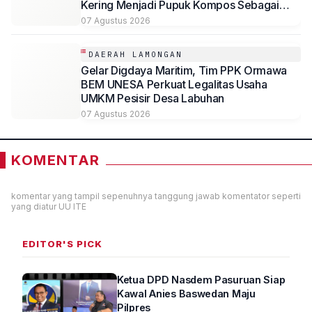
Kering Menjadi Pupuk Kompos Sebagai
Solusi Ramah Lingkungan
07 Agustus 2026
DAERAH LAMONGAN
Gelar Digdaya Maritim, Tim PPK Ormawa
BEM UNESA Perkuat Legalitas Usaha
UMKM Pesisir Desa Labuhan
07 Agustus 2026
KOMENTAR
komentar yang tampil sepenuhnya tanggung jawab komentator seperti
yang diatur UU ITE
EDITOR'S PICK
Ketua DPD Nasdem Pasuruan Siap
Kawal Anies Baswedan Maju
Pilpres