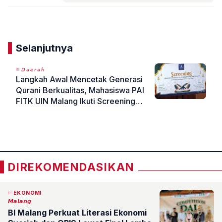
Komentar
Selanjutnya
𝘋𝘢𝘦𝘳𝘢𝘩
Langkah Awal Mencetak Generasi
Qurani Berkualitas, Mahasiswa PAI
FITK UIN Malang Ikuti Screening
BTQ
«
»
DIREKOMENDASIKAN
EKONOMI
𝙈𝙖𝙡𝙖𝙣𝙜
BI Malang Perkuat Literasi Ekonomi