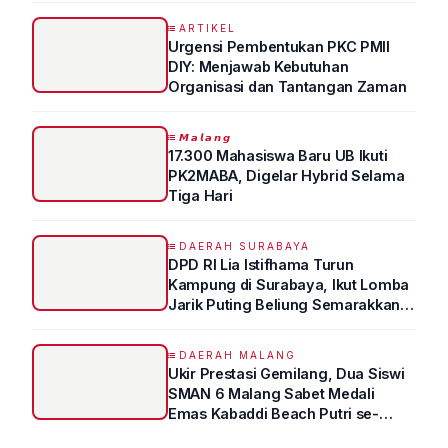
Kedokteran
ARTIKEL
Urgensi Pembentukan PKC PMII
DIY: Menjawab Kebutuhan
Organisasi dan Tantangan Zaman
𝙈𝙖𝙡𝙖𝙣𝙜
17.300 Mahasiswa Baru UB Ikuti
PK2MABA, Digelar Hybrid Selama
Tiga Hari
DAERAH SURABAYA
DPD RI Lia Istifhama Turun
Kampung di Surabaya, Ikut Lomba
Jarik Puting Beliung Semarakkan
HUT RI ke-81
DAERAH MALANG
Ukir Prestasi Gemilang, Dua Siswi
SMAN 6 Malang Sabet Medali
Emas Kabaddi Beach Putri se-
Jatim