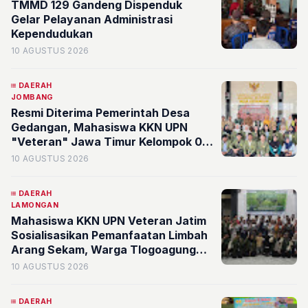
TMMD 129 Gandeng Dispenduk
Gelar Pelayanan Administrasi
Kependudukan
10 AGUSTUS 2026
DAERAH
JOMBANG
Resmi Diterima Pemerintah Desa
Gedangan, Mahasiswa KKN UPN
"Veteran" Jawa Timur Kelompok 04
Siap Bersinergi dengan Masyarakat
10 AGUSTUS 2026
DAERAH
LAMONGAN
Mahasiswa KKN UPN Veteran Jatim
Sosialisasikan Pemanfaatan Limbah
Arang Sekam, Warga Tlogoagung
Antusias
10 AGUSTUS 2026
DAERAH