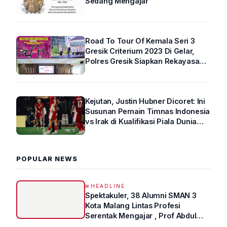
Sedang Mengajar
Road To Tour Of Kemala Seri 3
Gresik Criterium 2023 Di Gelar,
Polres Gresik Siapkan Rekayasa
Arus Lalin
Kejutan, Justin Hubner Dicoret: Ini
Susunan Pemain Timnas Indonesia
vs Irak di Kualifikasi Piala Dunia
2026 R4
POPULAR NEWS
HEADLINE
Spektakuler, 38 Alumni SMAN 3
Kota Malang Lintas Profesi
Serentak Mengajar , Prof Abdul
Syukur Ungkap Tips Lolos Fakultas