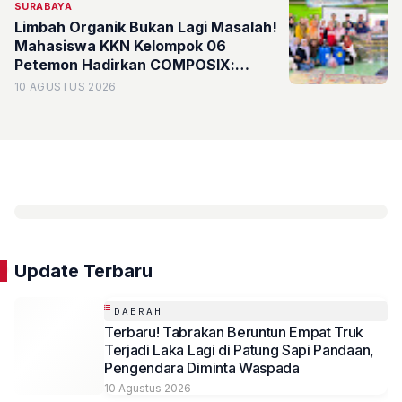
SURABAYA
Limbah Organik Bukan Lagi Masalah!
Mahasiswa KKN Kelompok 06
Petemon Hadirkan COMPOSIX:
Komposter Cair Berbasis Drum
10 AGUSTUS 2026
dengan Sistem Biofilter Anti-Bau di
RW 16, Kelurahan Petemon,
Surabaya
Update Terbaru
DAERAH
Terbaru! Tabrakan Beruntun Empat Truk
Terjadi Laka Lagi di Patung Sapi Pandaan,
Pengendara Diminta Waspada
10 Agustus 2026