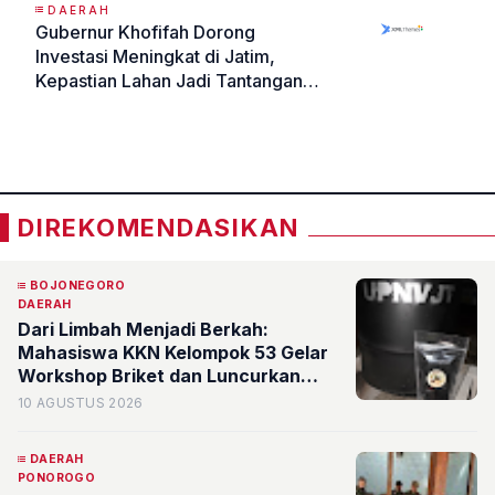
DAERAH
Gubernur Khofifah Dorong
Investasi Meningkat di Jatim,
Kepastian Lahan Jadi Tantangan
Terbesar
«
»
DIREKOMENDASIKAN
BOJONEGORO
DAERAH
Dari Limbah Menjadi Berkah:
Mahasiswa KKN Kelompok 53 Gelar
Workshop Briket dan Luncurkan
Website SEKARA di Desa Ngradin
10 AGUSTUS 2026
DAERAH
PONOROGO