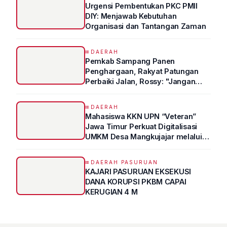
Urgensi Pembentukan PKC PMII
DIY: Menjawab Kebutuhan
Organisasi dan Tantangan Zaman
DAERAH
Pemkab Sampang Panen
Penghargaan, Rakyat Patungan
Perbaiki Jalan, Rossy: "Jangan
Sampai Prestasi Hanya Indah di
Atas Kertas"
DAERAH
Mahasiswa KKN UPN “Veteran”
Jawa Timur Perkuat Digitalisasi
UMKM Desa Mangkujajar melalui
Program UMKM GO DIGITAL
DAERAH PASURUAN
KAJARI PASURUAN EKSEKUSI
DANA KORUPSI PKBM CAPAI
KERUGIAN 4 M