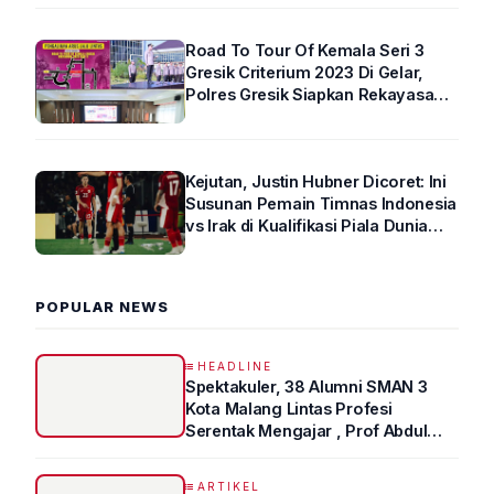
Road To Tour Of Kemala Seri 3
Gresik Criterium 2023 Di Gelar,
Polres Gresik Siapkan Rekayasa
Arus Lalin
Kejutan, Justin Hubner Dicoret: Ini
Susunan Pemain Timnas Indonesia
vs Irak di Kualifikasi Piala Dunia
2026 R4
POPULAR NEWS
HEADLINE
Spektakuler, 38 Alumni SMAN 3
Kota Malang Lintas Profesi
Serentak Mengajar , Prof Abdul
Syukur Ungkap Tips Lolos Fakultas
Kedokteran
ARTIKEL