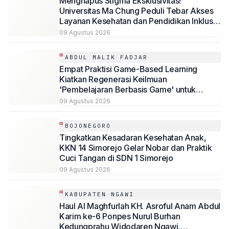
Menghapus Stigma Eksklusivitas!
Universitas Ma Chung Peduli Tebar Akses
Layanan Kesehatan dan Pendidikan Inklusif
bagi Masyarakat
09 Agustus 2026
ABDUL MALIK FADJAR
Empat Praktisi Game-Based Learning
Kiatkan Regenerasi Keilmuan
'Pembelajaran Berbasis Game' untuk
Mahasiswa Psikologi Universitas
09 Agustus 2026
Muhammadiyah Malang
BOJONEGORO
Tingkatkan Kesadaran Kesehatan Anak,
KKN 14 Simorejo Gelar Nobar dan Praktik
Cuci Tangan di SDN 1 Simorejo
09 Agustus 2026
KABUPATEN NGAWI
Haul Al Maghfurlah KH. Asroful Anam Abdul
Karim ke-6 Ponpes Nurul Burhan
Kedungprahu Widodaren Ngawi,