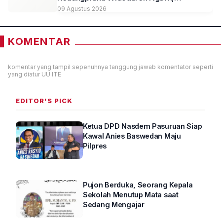
Kesempatan Lelang Wakaf Masih Berlanjut
09 Agustus 2026
KOMENTAR
komentar yang tampil sepenuhnya tanggung jawab komentator seperti
yang diatur UU ITE
EDITOR'S PICK
Ketua DPD Nasdem Pasuruan Siap
Kawal Anies Baswedan Maju
Pilpres
Pujon Berduka, Seorang Kepala
Sekolah Menutup Mata saat
Sedang Mengajar