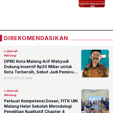
«
»
DIREKOMENDASIKAN
𝘋𝘢𝘦𝘳𝘢𝘩
𝙈𝘼𝙡𝙖𝙣𝙜
DPRD Kota Malang Arif Wahyudi
Dukung Insentif Rp20 Miliar untuk
Kota Terbersih, Sebut Jadi Pemicu
Kolaborasi Warga dan Pemerintah
01 AGUSTUS 2026
𝘿𝙖𝙚𝙧𝙖𝙝
𝙈𝘼𝙡𝙖𝙣𝙜
Perkuat Kompetensi Dosen, FITK UIN
Malang Helat Sekolah Metodologi
Penelitian Kualitatif Chapter 4