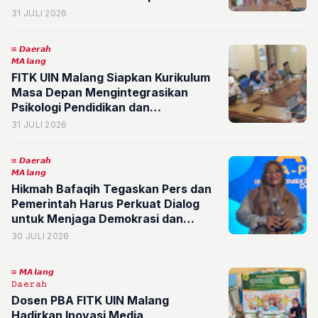
31 JULI 2026
𝘿𝙖𝙚𝙧𝙖𝙝
𝙈𝘼𝙡𝙖𝙣𝙜
FITK UIN Malang Siapkan Kurikulum
Masa Depan Mengintegrasikan
Psikologi Pendidikan dan
Kecerdasan Buatan untuk Mencetak
31 JULI 2026
Pendidik Unggul
𝘿𝙖𝙚𝙧𝙖𝙝
𝙈𝘼𝙡𝙖𝙣𝙜
Hikmah Bafaqih Tegaskan Pers dan
Pemerintah Harus Perkuat Dialog
untuk Menjaga Demokrasi dan
Persatuan Bangsa
30 JULI 2026
𝙈𝘼𝙡𝙖𝙣𝙜
𝙳𝚊𝚎𝚛𝚊𝚑
Dosen PBA FITK UIN Malang
Hadirkan Inovasi Media