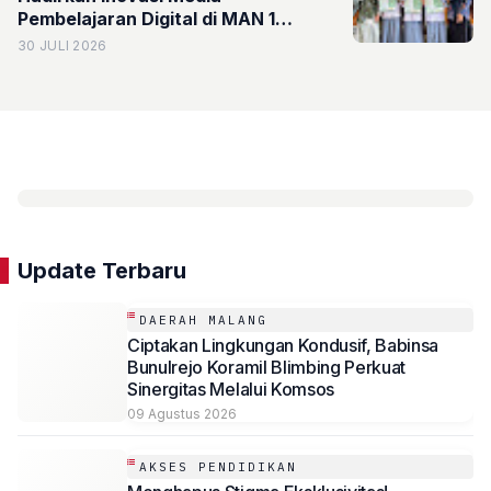
Pembelajaran Digital di MAN 1
Probolinggo
30 JULI 2026
Update Terbaru
DAERAH MALANG
Ciptakan Lingkungan Kondusif, Babinsa
Bunulrejo Koramil Blimbing Perkuat
Sinergitas Melalui Komsos
09 Agustus 2026
AKSES PENDIDIKAN